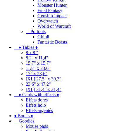
Monster Hunter
Final Fantasy
Genshin Impact
Overwatch
World of Warcraft
Portraits
Ghibli
Fantastic Beasts
♦ Tables ♦
8 x 8 "
8,2" x 11,4"
15,7" x 15,7"
11,8" x 23,6"
17" x 23,6"
[XL] 27,5" x 39,3"
23,6" x 47,2"
[XL] 31,4" x 31,4"
♦ Cards with effects ♦
Effets dorés
Effets holo
Effets argentés
♦ Books ♦
Goodies
Mouse pads