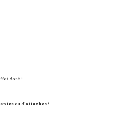
ffet doré !
pantes
ou d'
attaches
!