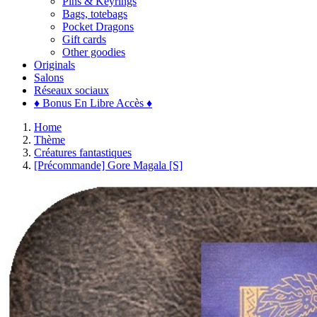
Pins & Keyrings
Bags, totebags
Pocket Dragons
Gift cards
Other goodies
Originals
Salons
Réseaux sociaux
♦ Bonus En Libre Accès ♦
Home
Thème
Créatures fantastiques
[Précommande] Gore Magala [S]