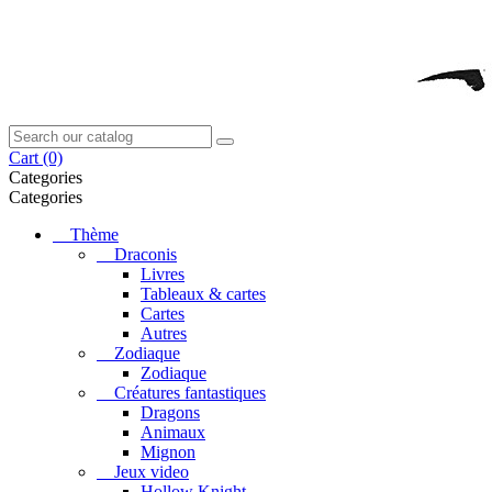
Cart
(0)
Categories
Categories
Thème
Draconis
Livres
Tableaux & cartes
Cartes
Autres
Zodiaque
Zodiaque
Créatures fantastiques
Dragons
Animaux
Mignon
Jeux video
Hollow Knight