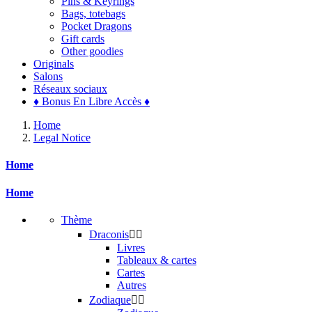
Pins & Keyrings
Bags, totebags
Pocket Dragons
Gift cards
Other goodies
Originals
Salons
Réseaux sociaux
♦ Bonus En Libre Accès ♦
Home
Legal Notice
Home
Home
Thème
Draconis


Livres
Tableaux & cartes
Cartes
Autres
Zodiaque

