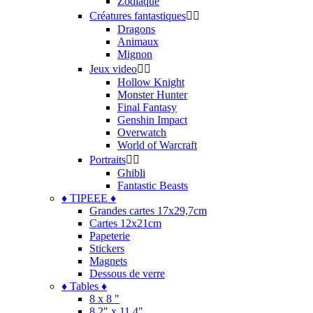
Zodiaque
Créatures fantastiques


Dragons
Animaux
Mignon
Jeux video


Hollow Knight
Monster Hunter
Final Fantasy
Genshin Impact
Overwatch
World of Warcraft
Portraits


Ghibli
Fantastic Beasts
♦ TIPEEE ♦
Grandes cartes 17x29,7cm
Cartes 12x21cm
Papeterie
Stickers
Magnets
Dessous de verre
♦ Tables ♦
8 x 8 "
8,2" x 11,4"