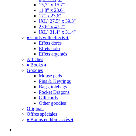
15,7" x 15,7"
11,8" x 23,6"
17" x 23,6"
[XL] 27,5" x 39,3"
23,6" x 47,2"
[XL] 31,4" x 31,4"
♦ Cards with effects ♦
Effets dorés
Effets holo
Effets argentés
Affiches
♦ Books ♦
Goodies
Mouse pads
Pins & Keyrings
Bags, totebags
Pocket Dragons
Gift cards
Other goodies
Originals
Offres spéciales
♦ Bonus en libre accès ♦