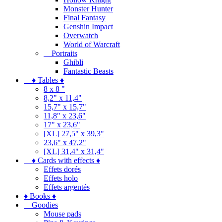
Monster Hunter
Final Fantasy
Genshin Impact
Overwatch
World of Warcraft
Portraits
Ghibli
Fantastic Beasts
♦ Tables ♦
8 x 8 "
8,2" x 11,4"
15,7" x 15,7"
11,8" x 23,6"
17" x 23,6"
[XL] 27,5" x 39,3"
23,6" x 47,2"
[XL] 31,4" x 31,4"
♦ Cards with effects ♦
Effets dorés
Effets holo
Effets argentés
♦ Books ♦
Goodies
Mouse pads