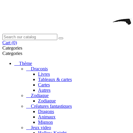
Cart
(0)
Categories
Categories
Thème
Draconis
Livres
Tableaux & cartes
Cartes
Autres
Zodiaque
Zodiaque
Créatures fantastiques
Dragons
Animaux
Mignon
Jeux video
Hollow Knight