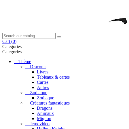
Cart
(0)
Categories
Categories
Thème
Draconis
Livres
Tableaux & cartes
Cartes
Autres
Zodiaque
Zodiaque
Créatures fantastiques
Dragons
Animaux
Mignon
Jeux video
Hollow Knight