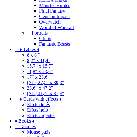
Monster Hunter
Final Fantasy
Genshin Impact
Overwatch
World of Warcraft
Portraits
Ghibli
Fantastic Beasts
♦ Tables ♦
8 x 8 "
8,2" x 11,4"
15,7" x 15,7"
11,8" x 23,6"
17" x 23,6"
[XL] 27,5" x 39,3"
23,6" x 47,2"
[XL] 31,4" x 31,4"
♦ Cards with effects ♦
Effets dorés
Effets holo
Effets argentés
♦ Books ♦
Goodies
Mouse pads