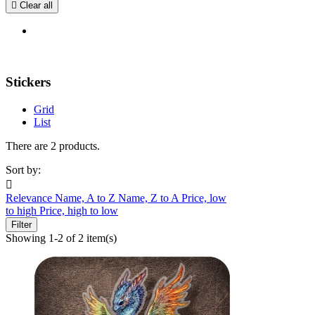

Clear all
Stickers
Grid
List
There are 2 products.
Sort by:

Relevance
Name, A to Z
Name, Z to A
Price, low
to high
Price, high to low
Filter
Showing 1-2 of 2 item(s)