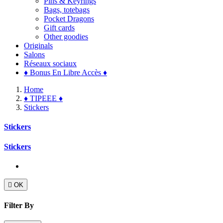
Pins & Keyrings
Bags, totebags
Pocket Dragons
Gift cards
Other goodies
Originals
Salons
Réseaux sociaux
♦ Bonus En Libre Accès ♦
Home
♦ TIPEEE ♦
Stickers
Stickers
Stickers

OK
Filter By