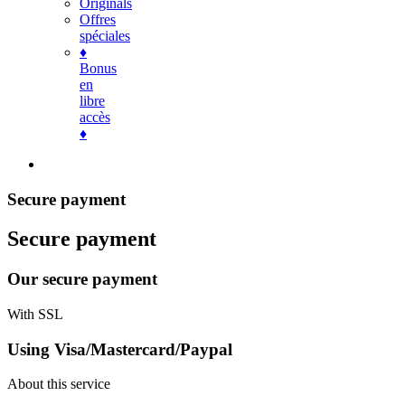
Originals
Offres
spéciales
♦
Bonus
en
libre
accès
♦
Secure payment
Secure payment
Our secure payment
With SSL
Using Visa/Mastercard/Paypal
About this service