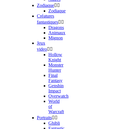
Zodiaque


Zodiaque
Créatures
fantastiques


Dragons
Animaux
Mignon
Jeux
video


Hollow
Knight
Monster
Hunter
Final
Fantasy
Genshin
Impact
Overwatch
World
of
Warcraft
Portraits


Ghibli
Fantastic