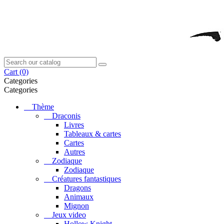
Cart
(0)
Categories
Categories
Thème
Draconis
Livres
Tableaux & cartes
Cartes
Autres
Zodiaque
Zodiaque
Créatures fantastiques
Dragons
Animaux
Mignon
Jeux video
Hollow Knight