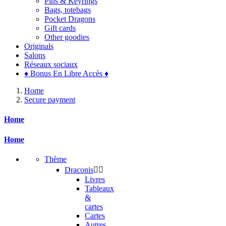
Pins & Keyrings
Bags, totebags
Pocket Dragons
Gift cards
Other goodies
Originals
Salons
Réseaux sociaux
♦ Bonus En Libre Accès ♦
Home
Secure payment
Home
Home
Thème
Draconis


Livres
Tableaux
&
cartes
Cartes
Autres