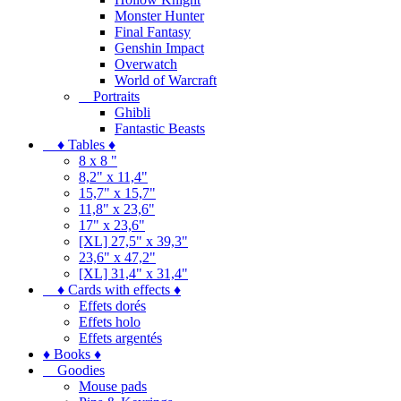
Monster Hunter
Final Fantasy
Genshin Impact
Overwatch
World of Warcraft
Portraits
Ghibli
Fantastic Beasts
♦ Tables ♦
8 x 8 "
8,2" x 11,4"
15,7" x 15,7"
11,8" x 23,6"
17" x 23,6"
[XL] 27,5" x 39,3"
23,6" x 47,2"
[XL] 31,4" x 31,4"
♦ Cards with effects ♦
Effets dorés
Effets holo
Effets argentés
♦ Books ♦
Goodies
Mouse pads