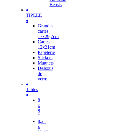
Beasts
♦
TIPEEE
♦
Grandes
cartes
17x29,7cm
Cartes
12x21cm
Papeterie
Stickers
Magnets
Dessous
de
verre
♦
Tables
♦
8
x
8
"
8,2"
x
11,4"