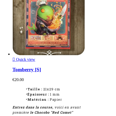

Quick view
Tomberry [S]
€20.00
•Taille :
21x29 cm
•Épaisseur :
1
mm
•Matériau :
Papier
Entrez dans la course,
voici en avant
première
le Chocobo "Red Comet"