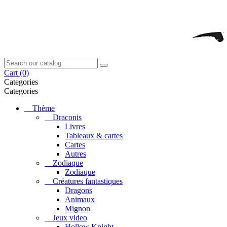
Cart
(0)
Categories
Categories
Thème
Draconis
Livres
Tableaux & cartes
Cartes
Autres
Zodiaque
Zodiaque
Créatures fantastiques
Dragons
Animaux
Mignon
Jeux video
Hollow Knight