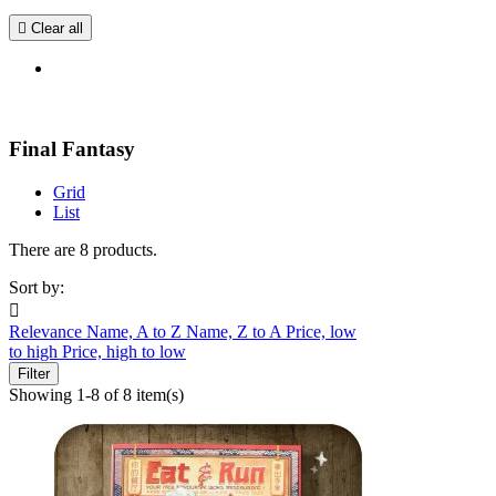

Clear all
Final Fantasy
Grid
List
There are 8 products.
Sort by:

Relevance
Name, A to Z
Name, Z to A
Price, low
to high
Price, high to low
Filter
Showing 1-8 of 8 item(s)