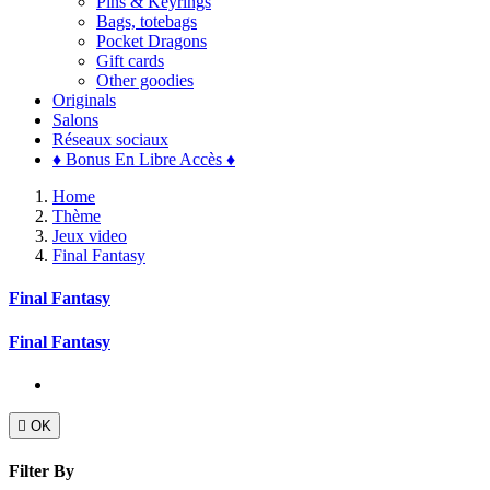
Pins & Keyrings
Bags, totebags
Pocket Dragons
Gift cards
Other goodies
Originals
Salons
Réseaux sociaux
♦ Bonus En Libre Accès ♦
Home
Thème
Jeux video
Final Fantasy
Final Fantasy
Final Fantasy

OK
Filter By