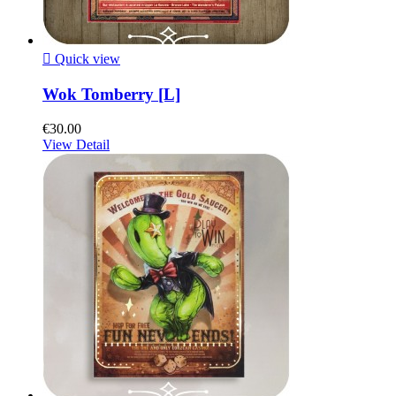

Quick view
Wok Tomberry [L]
€30.00
View Detail