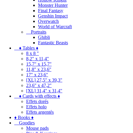
Monster Hunter
Final Fantasy
Genshin Impact
Overwatch
World of Warcraft
Portraits
Ghibli
Fantastic Beasts
♦ Tables ♦
8 x 8 "
8,2" x 11,4"
15,7" x 15,7"
11,8" x 23,6"
17" x 23,6"
[XL] 27,5" x 39,3"
23,6" x 47,2"
[XL] 31,4" x 31,4"
♦ Cards with effects ♦
Effets dorés
Effets holo
Effets argentés
♦ Books ♦
Goodies
Mouse pads