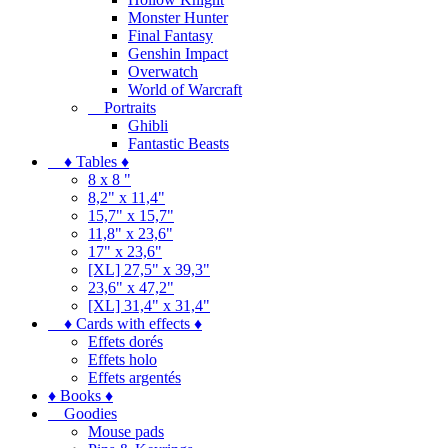
Monster Hunter
Final Fantasy
Genshin Impact
Overwatch
World of Warcraft
Portraits
Ghibli
Fantastic Beasts
♦ Tables ♦
8 x 8 "
8,2" x 11,4"
15,7" x 15,7"
11,8" x 23,6"
17" x 23,6"
[XL] 27,5" x 39,3"
23,6" x 47,2"
[XL] 31,4" x 31,4"
♦ Cards with effects ♦
Effets dorés
Effets holo
Effets argentés
♦ Books ♦
Goodies
Mouse pads