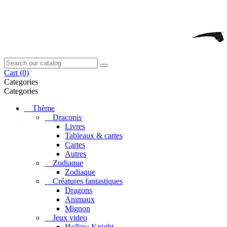
Cart
(0)
Categories
Categories
Thème
Draconis
Livres
Tableaux & cartes
Cartes
Autres
Zodiaque
Zodiaque
Créatures fantastiques
Dragons
Animaux
Mignon
Jeux video
Hollow Knight