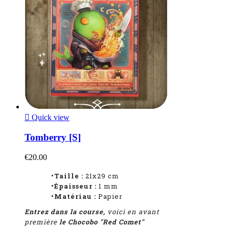

Quick view
Tomberry [S]
€20.00
•Taille :
21x29 cm
•Épaisseur :
1
mm
•Matériau :
Papier
Entrez dans la course,
voici en avant
première
le Chocobo "Red Comet"