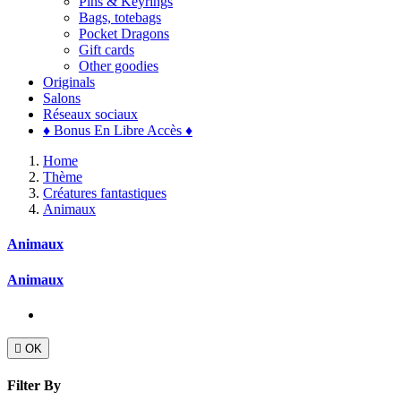
Pins & Keyrings
Bags, totebags
Pocket Dragons
Gift cards
Other goodies
Originals
Salons
Réseaux sociaux
♦ Bonus En Libre Accès ♦
Home
Thème
Créatures fantastiques
Animaux
Animaux
Animaux

OK
Filter By