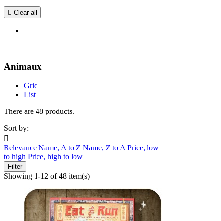

Clear all
Animaux
Grid
List
There are 48 products.
Sort by:

Relevance
Name, A to Z
Name, Z to A
Price, low
to high
Price, high to low
Filter
Showing 1-12 of 48 item(s)