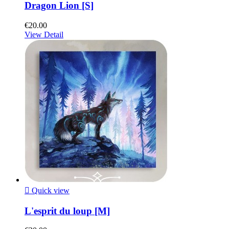
Dragon Lion [S]
€20.00
View Detail

Quick view
L'esprit du loup [M]