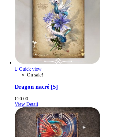

Quick view
On sale!
Dragon nacré [S]
€20.00
View Detail