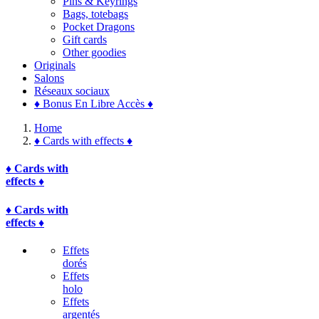
Pins & Keyrings
Bags, totebags
Pocket Dragons
Gift cards
Other goodies
Originals
Salons
Réseaux sociaux
♦ Bonus En Libre Accès ♦
Home
♦ Cards with effects ♦
♦ Cards with
effects ♦
♦ Cards with
effects ♦
Effets
dorés
Effets
holo
Effets
argentés