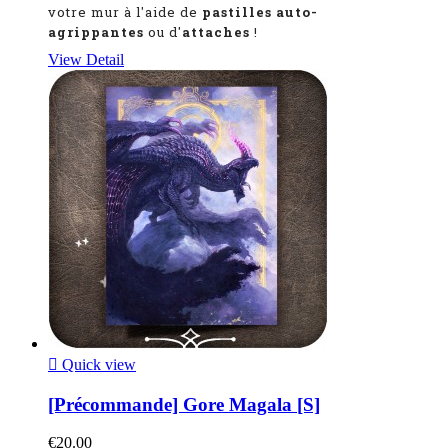
votre mur à l'aide de
pastilles auto-
agrippantes
ou d'
attaches
!
View Detail

Quick view
[Précommande] Gore Magala [S]
€20.00