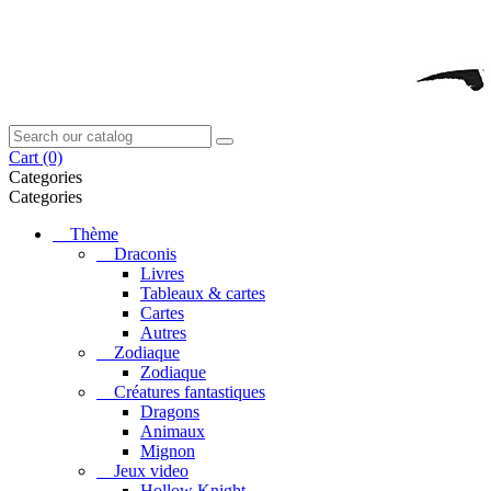
Cart
(0)
Categories
Categories
Thème
Draconis
Livres
Tableaux & cartes
Cartes
Autres
Zodiaque
Zodiaque
Créatures fantastiques
Dragons
Animaux
Mignon
Jeux video
Hollow Knight