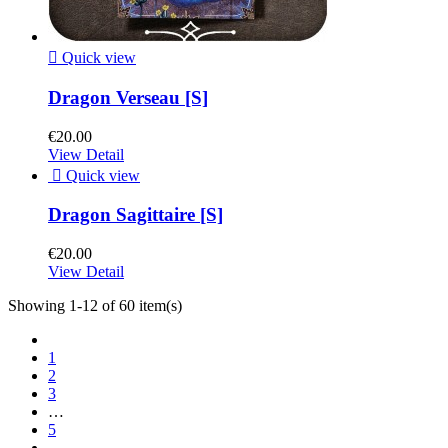

Quick view
Dragon Verseau [S]
€20.00
View Detail

Quick view
Dragon Sagittaire [S]
€20.00
View Detail
Showing 1-12 of 60 item(s)
1
2
3
…
5