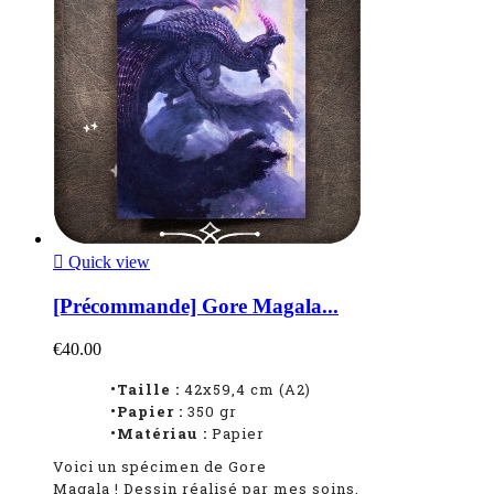

Quick view
[Précommande] Gore Magala...
€40.00
•Taille :
42x59,4 cm (A2)
•Papier :
350 gr
•Matériau :
Papier
Voici un spécimen de Gore
Magala
!
Dessin réalisé par mes soins,