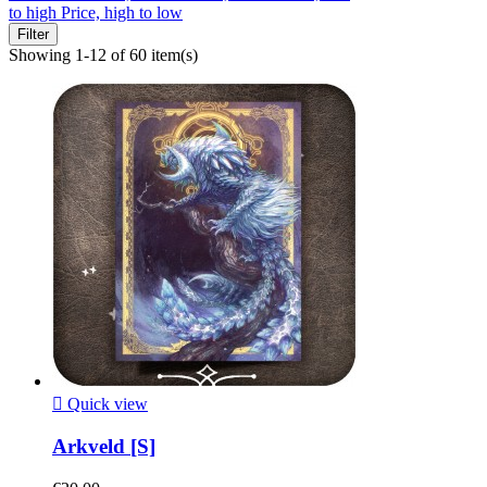
to high
Price, high to low
Filter
Showing 1-12 of 60 item(s)

Quick view
Arkveld [S]