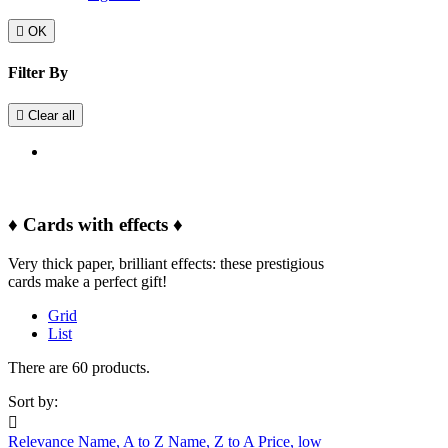

OK
Filter By

Clear all
♦ Cards with effects ♦
Very thick paper, brilliant effects: these prestigious
cards make a perfect gift!
Grid
List
There are 60 products.
Sort by:

Relevance
Name, A to Z
Name, Z to A
Price, low