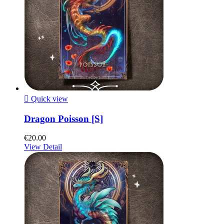

Quick view
Dragon Poisson [S]
€20.00
View Detail