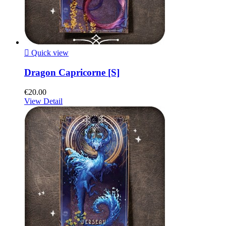

Quick view
Dragon Capricorne [S]
€20.00
View Detail