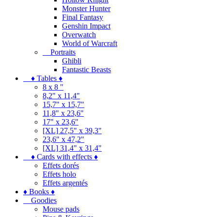
Monster Hunter
Final Fantasy
Genshin Impact
Overwatch
World of Warcraft
Portraits
Ghibli
Fantastic Beasts
♦ Tables ♦
8 x 8 "
8,2" x 11,4"
15,7" x 15,7"
11,8" x 23,6"
17" x 23,6"
[XL] 27,5" x 39,3"
23,6" x 47,2"
[XL] 31,4" x 31,4"
♦ Cards with effects ♦
Effets dorés
Effets holo
Effets argentés
♦ Books ♦
Goodies
Mouse pads