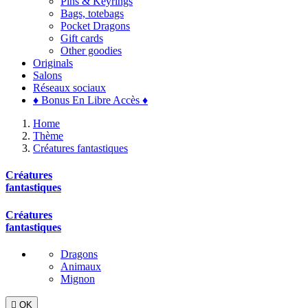
Pins & Keyrings
Bags, totebags
Pocket Dragons
Gift cards
Other goodies
Originals
Salons
Réseaux sociaux
♦ Bonus En Libre Accès ♦
Home
Thème
Créatures fantastiques
Créatures
fantastiques
Créatures
fantastiques
Dragons
Animaux
Mignon

OK