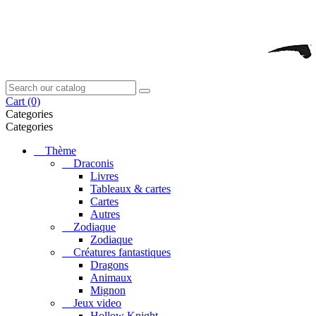
Cart
(0)
Categories
Categories
Thème
Draconis
Livres
Tableaux & cartes
Cartes
Autres
Zodiaque
Zodiaque
Créatures fantastiques
Dragons
Animaux
Mignon
Jeux video
Hollow Knight