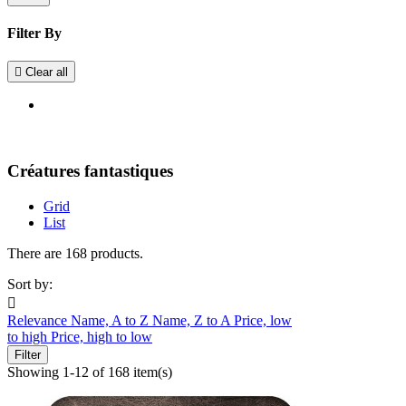
Filter By

Clear all
Créatures fantastiques
Grid
List
There are 168 products.
Sort by:

Relevance
Name, A to Z
Name, Z to A
Price, low
to high
Price, high to low
Filter
Showing 1-12 of 168 item(s)