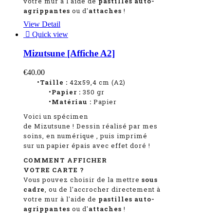
votre mur à l'aide de
pastilles auto-
agrippantes
ou d'
attaches
!
View Detail

Quick view
Mizutsune [Affiche A2]
€40.00
•Taille :
42x59,4 cm (A2)
•Papier :
350 gr
•Matériau :
Papier
Voici un spécimen
de Mizutsune
!
Dessin réalisé par mes
soins, en numérique
, puis imprimé
sur un papier épais avec effet doré !
COMMENT AFFICHER
VOTRE CARTE ?
Vous pouvez choisir de la mettre
sous
cadre
, ou de l'accrocher directement à
votre mur à l'aide de
pastilles auto-
agrippantes
ou d'
attaches
!