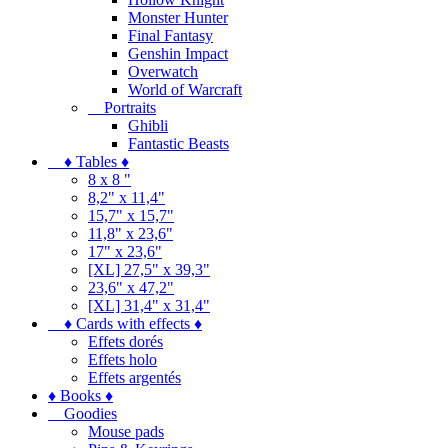
Monster Hunter
Final Fantasy
Genshin Impact
Overwatch
World of Warcraft
Portraits
Ghibli
Fantastic Beasts
♦ Tables ♦
8 x 8 "
8,2" x 11,4"
15,7" x 15,7"
11,8" x 23,6"
17" x 23,6"
[XL] 27,5" x 39,3"
23,6" x 47,2"
[XL] 31,4" x 31,4"
♦ Cards with effects ♦
Effets dorés
Effets holo
Effets argentés
♦ Books ♦
Goodies
Mouse pads