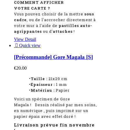
COMMENT AFFICHER
VOTRE CARTE ?
Vous pouvez choisir de la mettre
sous
cadre
, ou de l'accrocher directement à
votre mur à l'aide de
pastilles auto-
agrippantes
ou d'
attaches
!
View Detail

Quick view
[Précommande] Gore Magala [S]
€20.00
•Taille :
21x29 cm
•Épaisseur :
1 mm
•Matériau :
Papier
Voici un spécimen de Gore
Magala
!
Dessin réalisé par mes soins,
en numérique
, puis imprimé sur un
papier épais avec effet doré !
Livraison prévue fin novembre