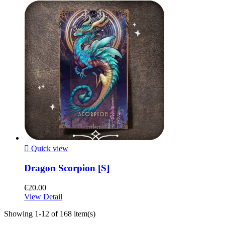

Quick view
Dragon Scorpion [S]
€20.00
View Detail
Showing 1-12 of 168 item(s)