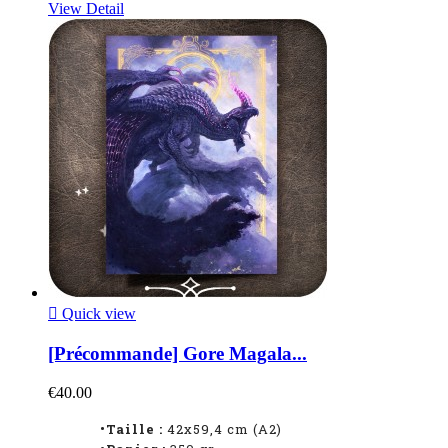
View Detail

Quick view
[Précommande] Gore Magala...
€40.00
•Taille :
42x59,4 cm (A2)