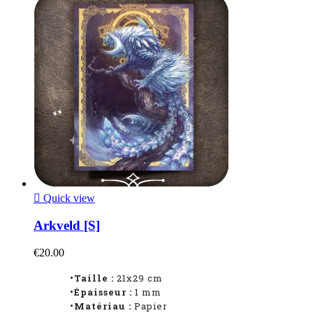

Quick view
Arkveld [S]
€20.00
•Taille :
21x29 cm
•Épaisseur :
1 mm
•Matériau :
Papier