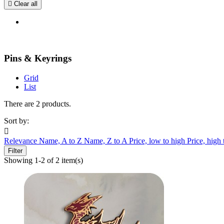

Clear all
Pins & Keyrings
Grid
List
There are 2 products.
Sort by:

Relevance
Name, A to Z
Name, Z to A
Price, low to high
Price, high
Filter
Showing 1-2 of 2 item(s)