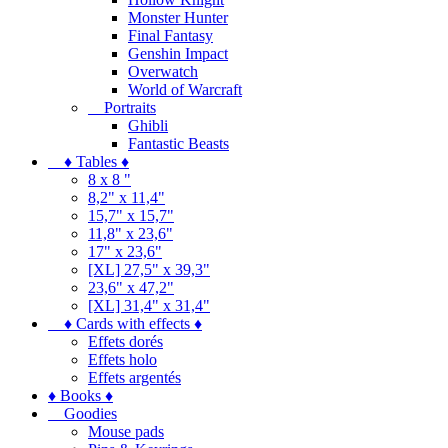
Monster Hunter
Final Fantasy
Genshin Impact
Overwatch
World of Warcraft
Portraits
Ghibli
Fantastic Beasts
♦ Tables ♦
8 x 8 "
8,2" x 11,4"
15,7" x 15,7"
11,8" x 23,6"
17" x 23,6"
[XL] 27,5" x 39,3"
23,6" x 47,2"
[XL] 31,4" x 31,4"
♦ Cards with effects ♦
Effets dorés
Effets holo
Effets argentés
♦ Books ♦
Goodies
Mouse pads