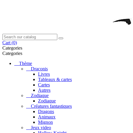
Cart
(0)
Categories
Categories
Thème
Draconis
Livres
Tableaux & cartes
Cartes
Autres
Zodiaque
Zodiaque
Créatures fantastiques
Dragons
Animaux
Mignon
Jeux video
Hollow Knight