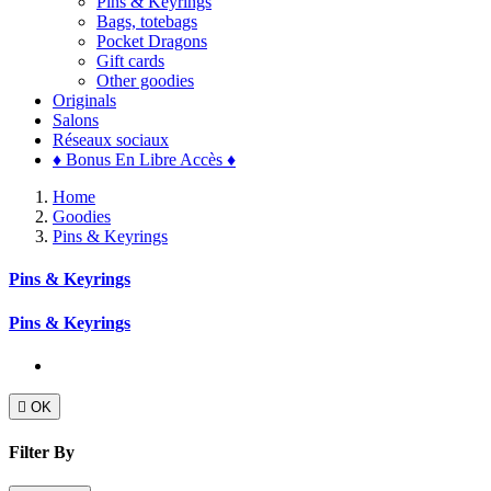
Pins & Keyrings
Bags, totebags
Pocket Dragons
Gift cards
Other goodies
Originals
Salons
Réseaux sociaux
♦ Bonus En Libre Accès ♦
Home
Goodies
Pins & Keyrings
Pins & Keyrings
Pins & Keyrings

OK
Filter By