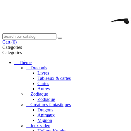
Cart
(0)
Categories
Categories
Thème
Draconis
Livres
Tableaux & cartes
Cartes
Autres
Zodiaque
Zodiaque
Créatures fantastiques
Dragons
Animaux
Mignon
Jeux video
Hollow Knight