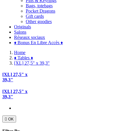
Pins & Keyrings
Bags, totebags
Pocket Dragons
Gift cards
Other goodies
Originals
Salons
Réseaux sociaux
♦ Bonus En Libre Accès ♦
Home
♦ Tables ♦
[XL] 27,5" x 39,3"
[XL] 27,5" x
39,3"
[XL] 27,5" x
39,3"

OK