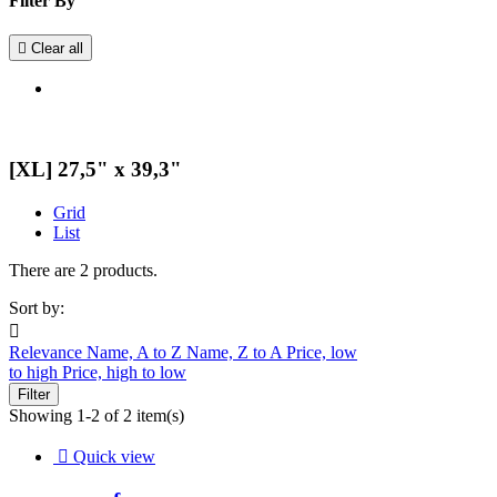
Filter By

Clear all
[XL] 27,5" x 39,3"
Grid
List
There are 2 products.
Sort by:

Relevance
Name, A to Z
Name, Z to A
Price, low
to high
Price, high to low
Filter
Showing 1-2 of 2 item(s)

Quick view