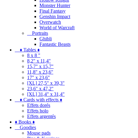
Monster Hunter
Final Fantasy
Genshin Impact
Overwatch
World of Warcraft
Portraits
Ghibli
Fantastic Beasts
♦ Tables ♦
8 x 8 "
8,2" x 11,4"
15,7" x 15,7"
11,8" x 23,6"
17" x 23,6"
[XL] 27,5" x 39,3"
23,6" x 47,2"
[XL] 31,4" x 31,4"
♦ Cards with effects ♦
Effets dorés
Effets holo
Effets argentés
♦ Books ♦
Goodies
Mouse pads