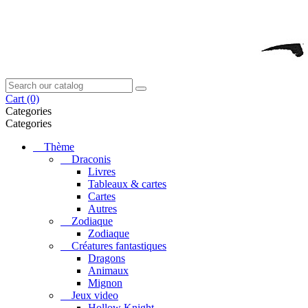
Cart
(0)
Categories
Categories
Thème
Draconis
Livres
Tableaux & cartes
Cartes
Autres
Zodiaque
Zodiaque
Créatures fantastiques
Dragons
Animaux
Mignon
Jeux video
Hollow Knight