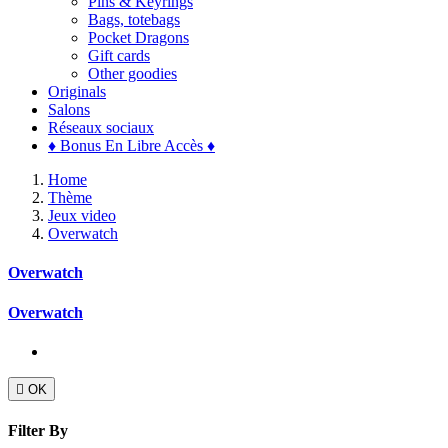
Pins & Keyrings
Bags, totebags
Pocket Dragons
Gift cards
Other goodies
Originals
Salons
Réseaux sociaux
♦ Bonus En Libre Accès ♦
Home
Thème
Jeux video
Overwatch
Overwatch
Overwatch

OK
Filter By