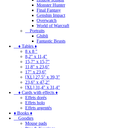
Monster Hunter
Final Fantasy
Genshin Impact
Overwatch
World of Warcraft
Portraits
Ghibli
Fantastic Beasts
♦ Tables ♦
8 x 8 "
8,2" x 11,4"
15,7" x 15,7"
11,8" x 23,6"
17" x 23,6"
[XL] 27,5" x 39,3"
23,6" x 47,2"
[XL] 31,4" x 31,4"
♦ Cards with effects ♦
Effets dorés
Effets holo
Effets argentés
♦ Books ♦
Goodies
Mouse pads