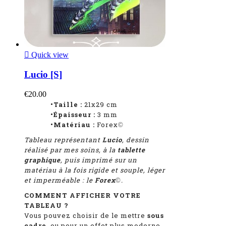

Quick view
Lucio [S]
€20.00
•Taille :
21x29 cm
•Épaisseur :
3 mm
•Matériau :
Forex
©
Tableau représentant
Lucio
, dessin
réalisé par mes soins, à la
tablette
graphique
, puis imprimé sur un
matériau à la fois rigide et souple, léger
et imperméable : le
Forex
.
©
COMMENT AFFICHER VOTRE
TABLEAU ?
Vous pouvez choisir de le mettre
sous
cadre
, ou pour un effet plus moderne,