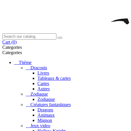
Cart
(0)
Categories
Categories
Thème
Draconis
Livres
Tableaux & cartes
Cartes
Autres
Zodiaque
Zodiaque
Créatures fantastiques
Dragons
Animaux
Mignon
Jeux video
Hollow Knight