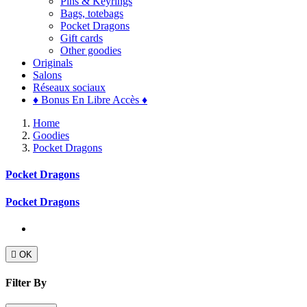
Pins & Keyrings
Bags, totebags
Pocket Dragons
Gift cards
Other goodies
Originals
Salons
Réseaux sociaux
♦ Bonus En Libre Accès ♦
Home
Goodies
Pocket Dragons
Pocket Dragons
Pocket Dragons

OK
Filter By