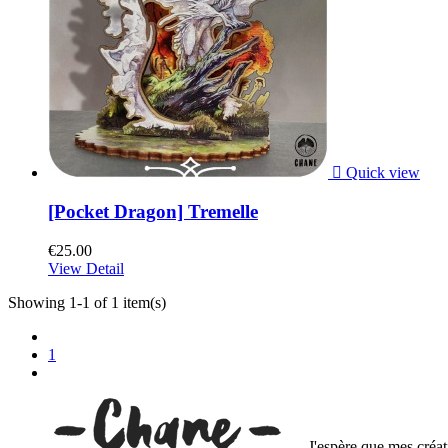

Quick view
[Pocket Dragon] Tremelle
€25.00
View Detail
Showing 1-1 of 1 item(s)
1
J'espère que mes créat