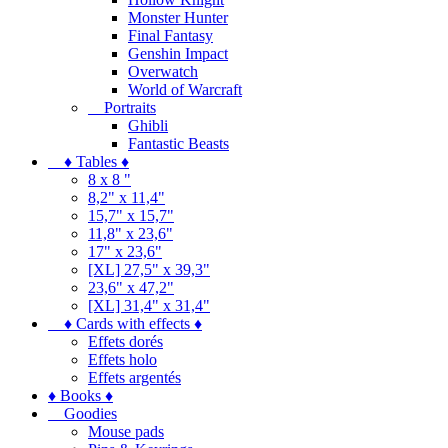
Monster Hunter
Final Fantasy
Genshin Impact
Overwatch
World of Warcraft
Portraits
Ghibli
Fantastic Beasts
♦ Tables ♦
8 x 8 "
8,2" x 11,4"
15,7" x 15,7"
11,8" x 23,6"
17" x 23,6"
[XL] 27,5" x 39,3"
23,6" x 47,2"
[XL] 31,4" x 31,4"
♦ Cards with effects ♦
Effets dorés
Effets holo
Effets argentés
♦ Books ♦
Goodies
Mouse pads