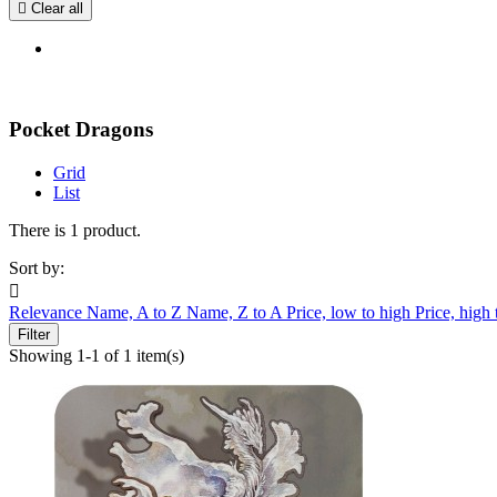

Clear all
Pocket Dragons
Grid
List
There is 1 product.
Sort by:

Relevance
Name, A to Z
Name, Z to A
Price, low to high
Price, high
Filter
Showing 1-1 of 1 item(s)