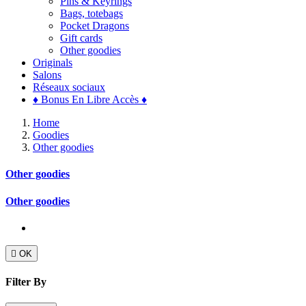
Pins & Keyrings
Bags, totebags
Pocket Dragons
Gift cards
Other goodies
Originals
Salons
Réseaux sociaux
♦ Bonus En Libre Accès ♦
Home
Goodies
Other goodies
Other goodies
Other goodies

OK
Filter By