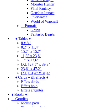
Monster Hunter
Final Fantasy
Genshin Impact
Overwatch
World of Warcraft
Portraits
Ghibli
Fantastic Beasts
♦ Tables ♦
8 x 8 "
8,2" x 11,4"
15,7" x 15,7"
11,8" x 23,6"
17" x 23,6"
[XL] 27,5" x 39,3"
23,6" x 47,2"
[XL] 31,4" x 31,4"
♦ Cards with effects ♦
Effets dorés
Effets holo
Effets argentés
♦ Books ♦
Goodies
Mouse pads