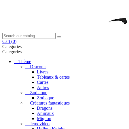
Cart
(0)
Categories
Categories
Thème
Draconis
Livres
Tableaux & cartes
Cartes
Autres
Zodiaque
Zodiaque
Créatures fantastiques
Dragons
Animaux
Mignon
Jeux video
Hollow Knight