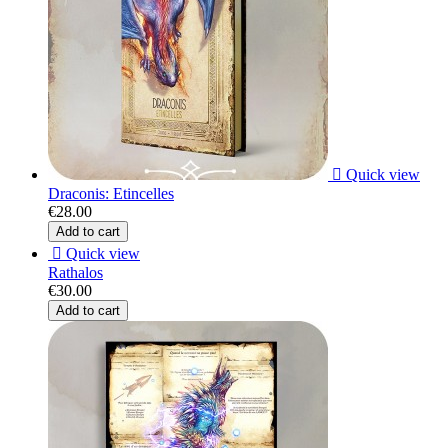

Quick view
Draconis: Etincelles
€28.00
Add to cart

Quick view
Rathalos
€30.00
Add to cart