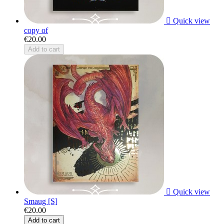

Quick view
copy of
€20.00
Add to cart

Quick view
Smaug [S]
€20.00
Add to cart