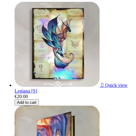

Quick view
Legiana [S]
€20.00
Add to cart