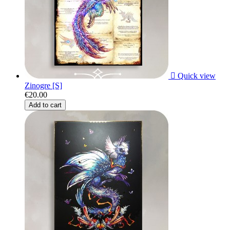

Quick view
Zinogre [S]
€20.00
Add to cart