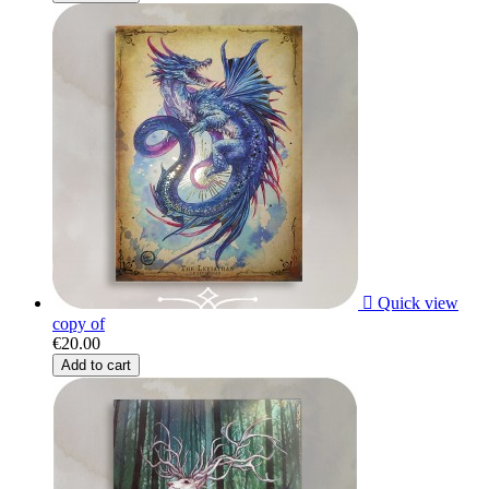

Quick view
copy of
€20.00
Add to cart