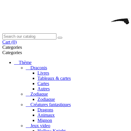
Cart
(0)
Categories
Categories
Thème
Draconis
Livres
Tableaux & cartes
Cartes
Autres
Zodiaque
Zodiaque
Créatures fantastiques
Dragons
Animaux
Mignon
Jeux video
Hollow Knight