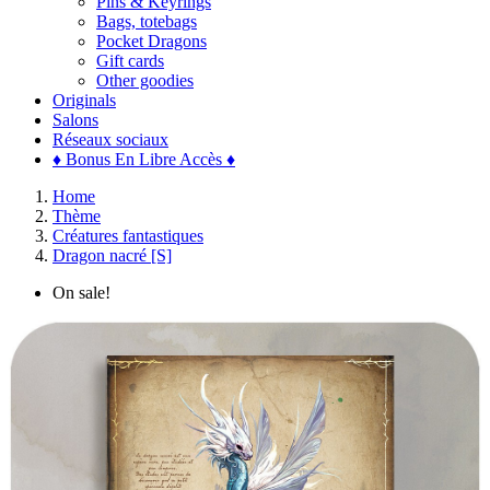
Pins & Keyrings
Bags, totebags
Pocket Dragons
Gift cards
Other goodies
Originals
Salons
Réseaux sociaux
♦ Bonus En Libre Accès ♦
Home
Thème
Créatures fantastiques
Dragon nacré [S]
On sale!