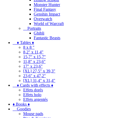
Monster Hunter
Final Fantasy
Genshin Impact
Overwatch
World of Warcraft
Portraits
Ghibli
Fantastic Beasts
♦ Tables ♦
8 x 8 "
8,2" x 11,4"
15,7" x 15,7"
11,8" x 23,6"
17" x 23,6"
[XL] 27,5" x 39,3"
23,6" x 47,2"
[XL] 31,4" x 31,4"
♦ Cards with effects ♦
Effets dorés
Effets holo
Effets argentés
♦ Books ♦
Goodies
Mouse pads