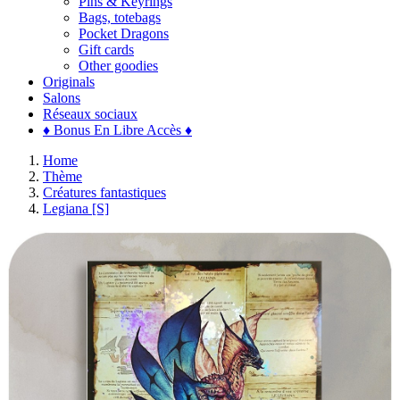
Pins & Keyrings
Bags, totebags
Pocket Dragons
Gift cards
Other goodies
Originals
Salons
Réseaux sociaux
♦ Bonus En Libre Accès ♦
Home
Thème
Créatures fantastiques
Legiana [S]