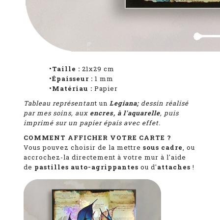
•Taille :
21x29 cm
•Épaisseur :
1
mm
•Matériau :
Papier
Tableau représentan
t
un
Legiana;
dessin réalisé
par mes soins, aux
encres, à l'aquarelle
, puis
imprimé sur un papier épais avec effet.
COMMENT AFFICHER VOTRE CARTE ?
Vous pouvez choisir de la mettre
sous cadre
, ou
accrochez-la directement à votre mur à l'aide
de
pastilles auto-agrippantes
ou d'
attaches
!