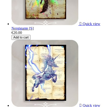

Quick view
Nergigante [S]
€20.00
Add to cart

Quick view