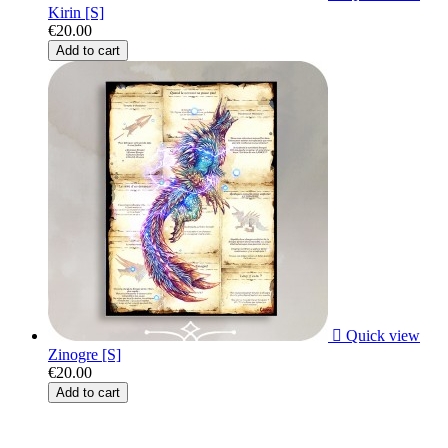
Kirin [S]
€20.00
Add to cart

Quick view
Zinogre [S]
€20.00
Add to cart