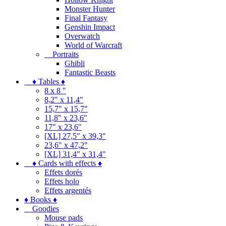
Monster Hunter
Final Fantasy
Genshin Impact
Overwatch
World of Warcraft
Portraits
Ghibli
Fantastic Beasts
♦ Tables ♦
8 x 8 "
8,2" x 11,4"
15,7" x 15,7"
11,8" x 23,6"
17" x 23,6"
[XL] 27,5" x 39,3"
23,6" x 47,2"
[XL] 31,4" x 31,4"
♦ Cards with effects ♦
Effets dorés
Effets holo
Effets argentés
♦ Books ♦
Goodies
Mouse pads