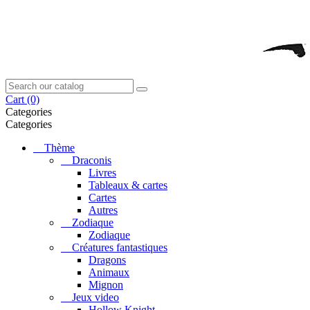
Cart
(0)
Categories
Categories
Thème
Draconis
Livres
Tableaux & cartes
Cartes
Autres
Zodiaque
Zodiaque
Créatures fantastiques
Dragons
Animaux
Mignon
Jeux video
Hollow Knight