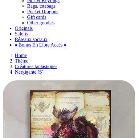
Pins & Keyrings
Bags, totebags
Pocket Dragons
Gift cards
Other goodies
Originals
Salons
Réseaux sociaux
♦ Bonus En Libre Accès ♦
Home
Thème
Créatures fantastiques
Nergigante [S]