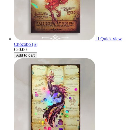

Quick view
Chocobo [S]
€20.00
Add to cart