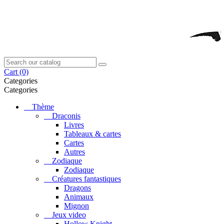
Cart
(0)
Categories
Categories
Thème
Draconis
Livres
Tableaux & cartes
Cartes
Autres
Zodiaque
Zodiaque
Créatures fantastiques
Dragons
Animaux
Mignon
Jeux video
Hollow Knight