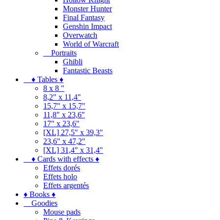
Monster Hunter
Final Fantasy
Genshin Impact
Overwatch
World of Warcraft
Portraits
Ghibli
Fantastic Beasts
♦ Tables ♦
8 x 8 "
8,2" x 11,4"
15,7" x 15,7"
11,8" x 23,6"
17" x 23,6"
[XL] 27,5" x 39,3"
23,6" x 47,2"
[XL] 31,4" x 31,4"
♦ Cards with effects ♦
Effets dorés
Effets holo
Effets argentés
♦ Books ♦
Goodies
Mouse pads