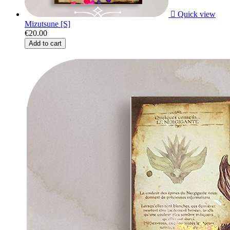

Quick view
Mizutsune [S]
€20.00
Add to cart