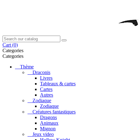
Cart
(0)
Categories
Categories
Thème
Draconis
Livres
Tableaux & cartes
Cartes
Autres
Zodiaque
Zodiaque
Créatures fantastiques
Dragons
Animaux
Mignon
Jeux video
Hollow Knight