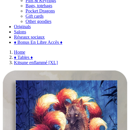
Pins & Keyrings
Bags, totebags
Pocket Dragons
Gift cards
Other goodies
Originals
Salons
Réseaux sociaux
♦ Bonus En Libre Accès ♦
Home
♦ Tables ♦
Kitsune enflammé [XL]