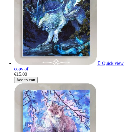

Quick view
copy of
€15.00
Add to cart