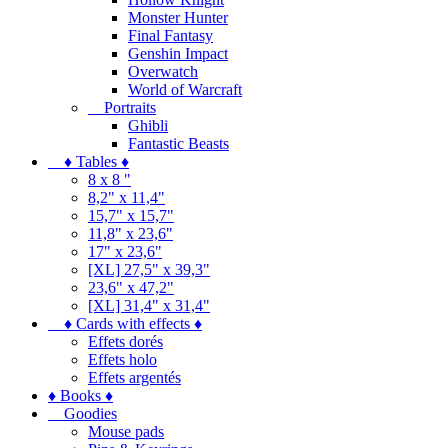
Monster Hunter
Final Fantasy
Genshin Impact
Overwatch
World of Warcraft
Portraits
Ghibli
Fantastic Beasts
♦ Tables ♦
8 x 8 "
8,2" x 11,4"
15,7" x 15,7"
11,8" x 23,6"
17" x 23,6"
[XL] 27,5" x 39,3"
23,6" x 47,2"
[XL] 31,4" x 31,4"
♦ Cards with effects ♦
Effets dorés
Effets holo
Effets argentés
♦ Books ♦
Goodies
Mouse pads