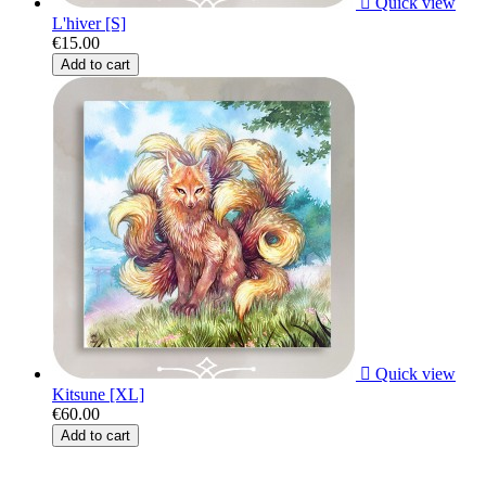

Quick view
L'hiver [S]
€15.00
Add to cart

Quick view
Kitsune [XL]
€60.00
Add to cart