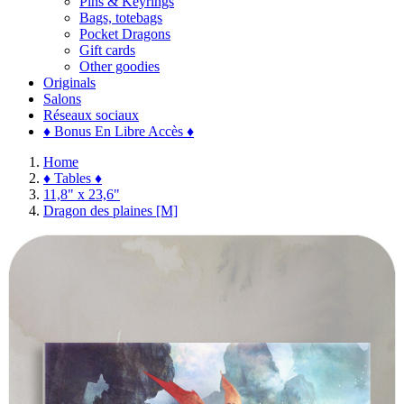
Pins & Keyrings
Bags, totebags
Pocket Dragons
Gift cards
Other goodies
Originals
Salons
Réseaux sociaux
♦ Bonus En Libre Accès ♦
Home
♦ Tables ♦
11,8" x 23,6"
Dragon des plaines [M]