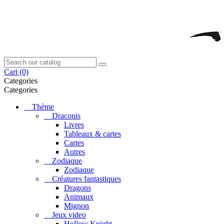
Cart
(0)
Categories
Categories
Thème
Draconis
Livres
Tableaux & cartes
Cartes
Autres
Zodiaque
Zodiaque
Créatures fantastiques
Dragons
Animaux
Mignon
Jeux video
Hollow Knight