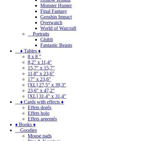
Monster Hunter
Final Fantasy
Genshin Impact
Overwatch
World of Warcraft
Portraits
Ghibli
Fantastic Beasts
♦ Tables ♦
8 x 8 "
8,2" x 11,4"
15,7" x 15,7"
11,8" x 23,6"
17" x 23,6"
[XL] 27,5" x 39,3"
23,6" x 47,2"
[XL] 31,4" x 31,4"
♦ Cards with effects ♦
Effets dorés
Effets holo
Effets argentés
♦ Books ♦
Goodies
Mouse pads