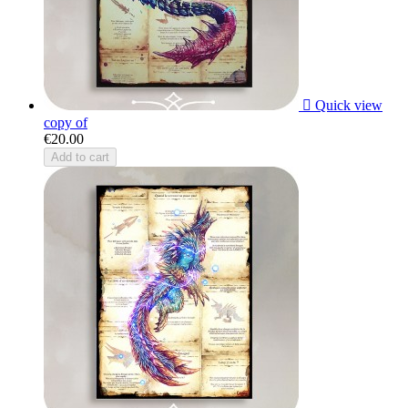

Quick view
copy of
€20.00
Add to cart