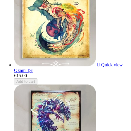

Quick view
Okami [S]
€15.00
Add to cart