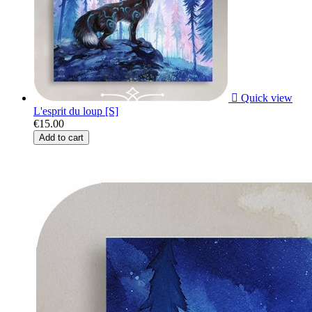

Quick view
L'esprit du loup [S]
€15.00
Add to cart