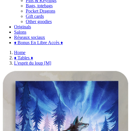
Pins & Keyrings
Bags, totebags
Pocket Dragons
Gift cards
Other goodies
Originals
Salons
Réseaux sociaux
♦ Bonus En Libre Accès ♦
Home
♦ Tables ♦
L'esprit du loup [M]