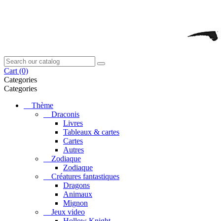
Cart
(0)
Categories
Categories
Thème
Draconis
Livres
Tableaux & cartes
Cartes
Autres
Zodiaque
Zodiaque
Créatures fantastiques
Dragons
Animaux
Mignon
Jeux video
Hollow Knight