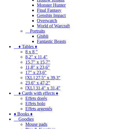
Monster Hunter
Final Fantasy
Genshin Impact
Overwatch
World of Warcraft
Portraits
Ghibli
Fantastic Beasts
♦ Tables ♦
8 x 8 "
8,2" x 11,4"
15,7" x 15,7"
11,8" x 23,6"
17" x 23,6"
[XL] 27,5" x 39,3"
23,6" x 47,2"
[XL] 31,4" x 31,4"
♦ Cards with effects ♦
Effets dorés
Effets holo
Effets argentés
♦ Books ♦
Goodies
Mouse pads