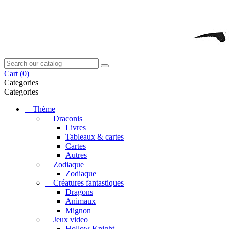
Cart
(0)
Categories
Categories
Thème
Draconis
Livres
Tableaux & cartes
Cartes
Autres
Zodiaque
Zodiaque
Créatures fantastiques
Dragons
Animaux
Mignon
Jeux video
Hollow Knight