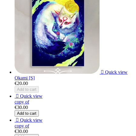

Quick view
Okami [S]
€20.00
Add to cart

Quick view
copy of
€30.00
Add to cart

Quick view
copy of
€30.00