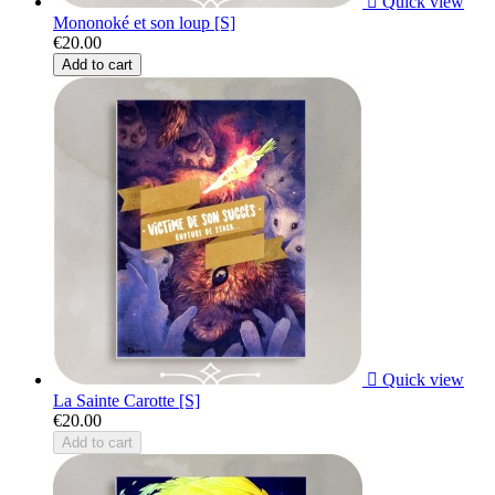

Quick view
Mononoké et son loup [S]
€20.00
Add to cart

Quick view
La Sainte Carotte [S]
€20.00
Add to cart