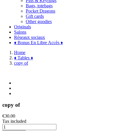
Pins & Keyrings
Bags, totebags
Pocket Dragons
Gift cards
Other goodies
Originals
Salons
Réseaux sociaux
♦ Bonus En Libre Accès ♦
Home
♦ Tables ♦
copy of
copy of
€30.00
Tax included