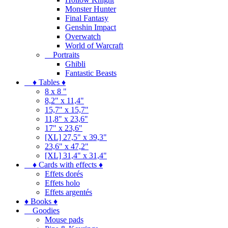
Monster Hunter
Final Fantasy
Genshin Impact
Overwatch
World of Warcraft
Portraits
Ghibli
Fantastic Beasts
♦ Tables ♦
8 x 8 "
8,2" x 11,4"
15,7" x 15,7"
11,8" x 23,6"
17" x 23,6"
[XL] 27,5" x 39,3"
23,6" x 47,2"
[XL] 31,4" x 31,4"
♦ Cards with effects ♦
Effets dorés
Effets holo
Effets argentés
♦ Books ♦
Goodies
Mouse pads