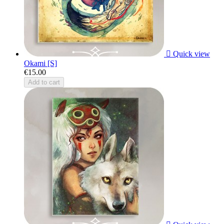

Quick view
Okami [S]
€15.00
Add to cart