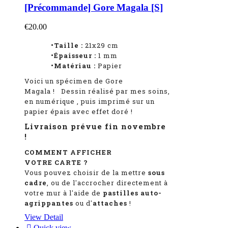
[Précommande] Gore Magala [S]
€20.00
•Taille :
21x29 cm
•Épaisseur :
1 mm
•Matériau :
Papier
Voici un spécimen de Gore
Magala
!
Dessin réalisé par mes soins,
en numérique
, puis imprimé sur un
papier épais avec effet doré !
Livraison prévue fin novembre
!
COMMENT AFFICHER
VOTRE CARTE ?
Vous pouvez choisir de la mettre
sous
cadre
, ou de l'accrocher directement à
votre mur à l'aide de
pastilles auto-
agrippantes
ou d'
attaches
!
View Detail

Quick view