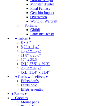
Monster Hunter
Final Fantasy
Genshin Impact
Overwatch
World of Warcraft
Portraits
Ghibli
Fantastic Beasts
♦ Tables ♦
8 x 8 "
8,2" x 11,4"
15,7" x 15,7"
11,8" x 23,6"
17" x 23,6"
[XL] 27,5" x 39,3"
23,6" x 47,2"
[XL] 31,4" x 31,4"
♦ Cards with effects ♦
Effets dorés
Effets holo
Effets argentés
♦ Books ♦
Goodies
Mouse pads