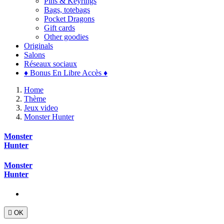
Pins & Keyrings
Bags, totebags
Pocket Dragons
Gift cards
Other goodies
Originals
Salons
Réseaux sociaux
♦ Bonus En Libre Accès ♦
Home
Thème
Jeux video
Monster Hunter
Monster
Hunter
Monster
Hunter

OK