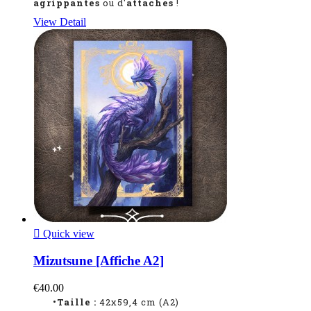
agrippantes
ou d'
attaches
!
View Detail

Quick view
Mizutsune [Affiche A2]
€40.00
•Taille :
42x59,4 cm (A2)