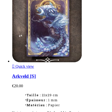

Quick view
Arkveld [S]
€20.00
•Taille :
21x29 cm
•Épaisseur :
1 mm
•Matériau :
Papier