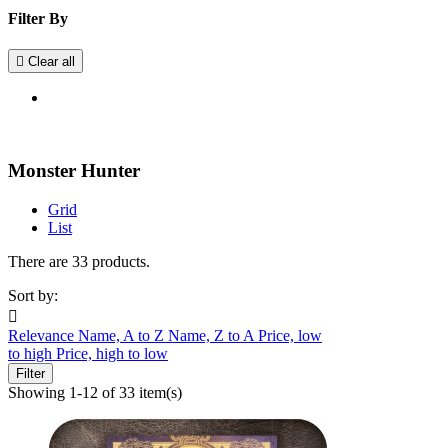
Filter By

Clear all
Monster Hunter
Grid
List
There are 33 products.
Sort by:

Relevance
Name, A to Z
Name, Z to A
Price, low
to high
Price, high to low
Filter
Showing 1-12 of 33 item(s)