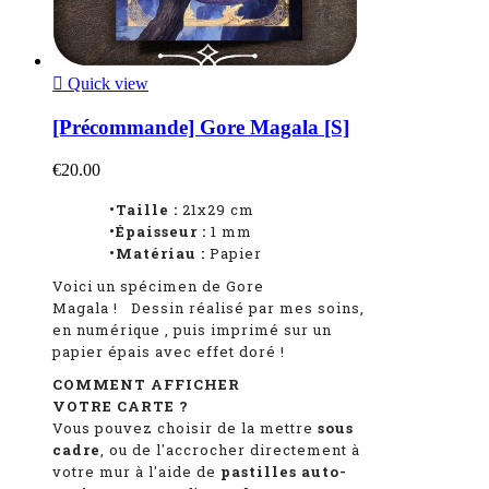

Quick view
[Précommande] Gore Magala [S]
€20.00
•Taille :
21x29 cm
•Épaisseur :
1 mm
•Matériau :
Papier
Voici un spécimen de Gore
Magala
!
Dessin réalisé par mes soins,
en numérique
, puis imprimé sur un
papier épais avec effet doré !
COMMENT AFFICHER
VOTRE CARTE ?
Vous pouvez choisir de la mettre
sous
cadre
, ou de l'accrocher directement à
votre mur à l'aide de
pastilles auto-