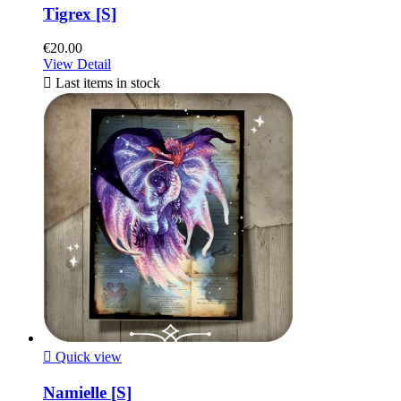
Tigrex [S]
€20.00
View Detail

Last items in stock

Quick view
Namielle [S]