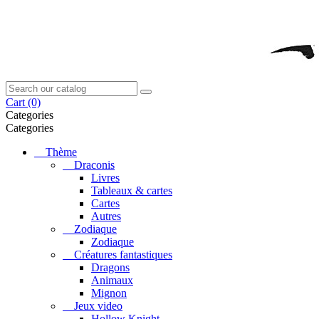
Cart
(0)
Categories
Categories
Thème
Draconis
Livres
Tableaux & cartes
Cartes
Autres
Zodiaque
Zodiaque
Créatures fantastiques
Dragons
Animaux
Mignon
Jeux video
Hollow Knight