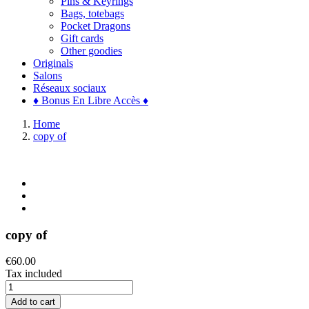
Pins & Keyrings
Bags, totebags
Pocket Dragons
Gift cards
Other goodies
Originals
Salons
Réseaux sociaux
♦ Bonus En Libre Accès ♦
Home
copy of
copy of
€60.00
Tax included
Add to cart