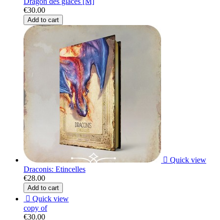
Dragon des glaces [M]
€30.00
Add to cart

Quick view
Draconis: Etincelles
€28.00
Add to cart

Quick view
copy of
€30.00