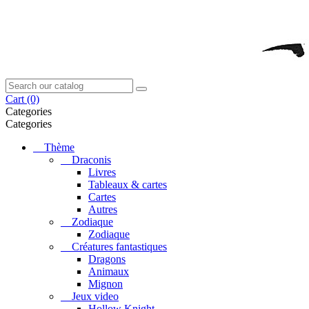
Cart
(0)
Categories
Categories
Thème
Draconis
Livres
Tableaux & cartes
Cartes
Autres
Zodiaque
Zodiaque
Créatures fantastiques
Dragons
Animaux
Mignon
Jeux video
Hollow Knight