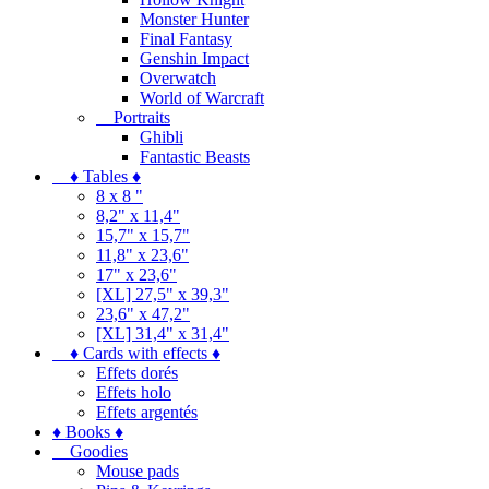
Monster Hunter
Final Fantasy
Genshin Impact
Overwatch
World of Warcraft
Portraits
Ghibli
Fantastic Beasts
♦ Tables ♦
8 x 8 "
8,2" x 11,4"
15,7" x 15,7"
11,8" x 23,6"
17" x 23,6"
[XL] 27,5" x 39,3"
23,6" x 47,2"
[XL] 31,4" x 31,4"
♦ Cards with effects ♦
Effets dorés
Effets holo
Effets argentés
♦ Books ♦
Goodies
Mouse pads