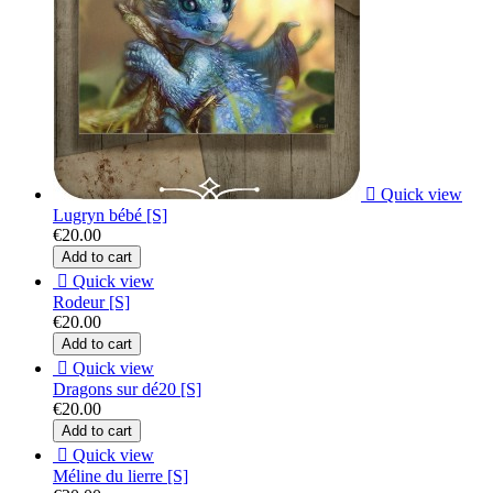

Quick view
Lugryn bébé [S]
€20.00
Add to cart

Quick view
Rodeur [S]
€20.00
Add to cart

Quick view
Dragons sur dé20 [S]
€20.00
Add to cart

Quick view
Méline du lierre [S]