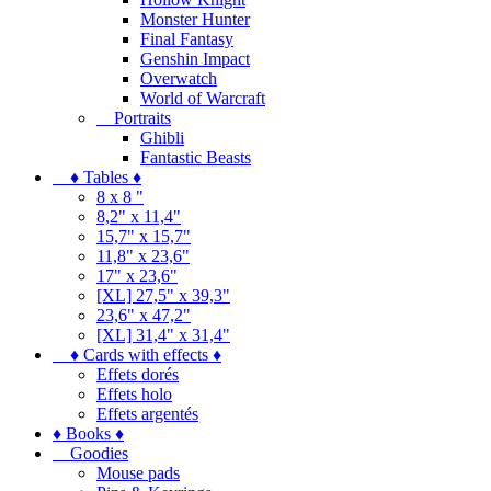
Monster Hunter
Final Fantasy
Genshin Impact
Overwatch
World of Warcraft
Portraits
Ghibli
Fantastic Beasts
♦ Tables ♦
8 x 8 "
8,2" x 11,4"
15,7" x 15,7"
11,8" x 23,6"
17" x 23,6"
[XL] 27,5" x 39,3"
23,6" x 47,2"
[XL] 31,4" x 31,4"
♦ Cards with effects ♦
Effets dorés
Effets holo
Effets argentés
♦ Books ♦
Goodies
Mouse pads