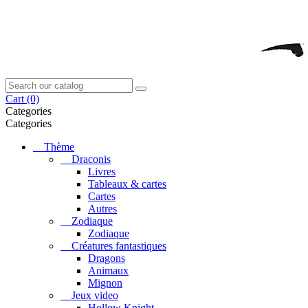
Cart
(0)
Categories
Categories
Thème
Draconis
Livres
Tableaux & cartes
Cartes
Autres
Zodiaque
Zodiaque
Créatures fantastiques
Dragons
Animaux
Mignon
Jeux video
Hollow Knight