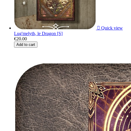

Quick view
Lug'melyth, le Dragon [S]
€20.00
Add to cart