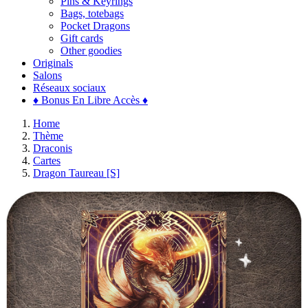
Pins & Keyrings
Bags, totebags
Pocket Dragons
Gift cards
Other goodies
Originals
Salons
Réseaux sociaux
♦ Bonus En Libre Accès ♦
Home
Thème
Draconis
Cartes
Dragon Taureau [S]