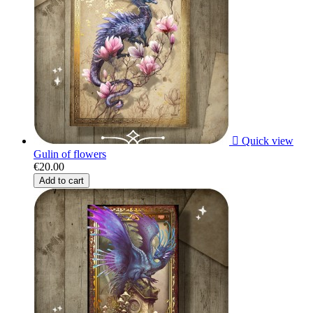

Quick view
Gulin of flowers
€20.00
Add to cart