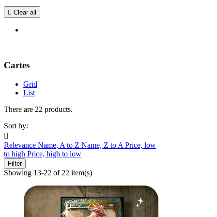

Clear all
Cartes
Grid
List
There are 22 products.
Sort by:

Relevance
Name, A to Z
Name, Z to A
Price, low
to high
Price, high to low
Filter
Showing 13-22 of 22 item(s)