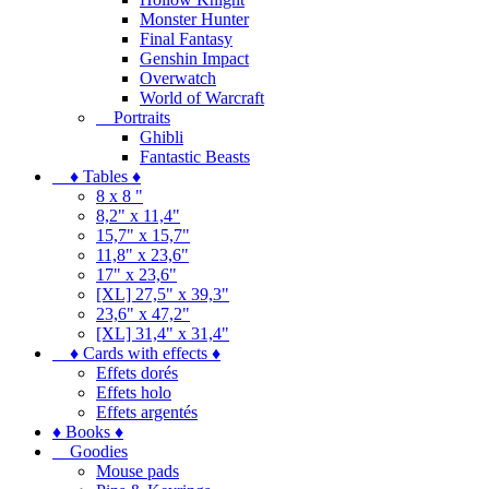
Monster Hunter
Final Fantasy
Genshin Impact
Overwatch
World of Warcraft
Portraits
Ghibli
Fantastic Beasts
♦ Tables ♦
8 x 8 "
8,2" x 11,4"
15,7" x 15,7"
11,8" x 23,6"
17" x 23,6"
[XL] 27,5" x 39,3"
23,6" x 47,2"
[XL] 31,4" x 31,4"
♦ Cards with effects ♦
Effets dorés
Effets holo
Effets argentés
♦ Books ♦
Goodies
Mouse pads