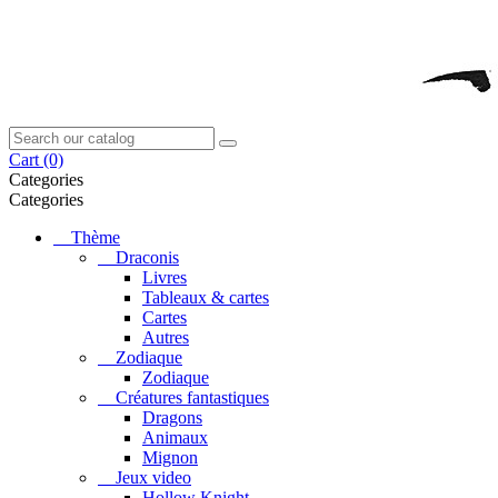
Cart
(0)
Categories
Categories
Thème
Draconis
Livres
Tableaux & cartes
Cartes
Autres
Zodiaque
Zodiaque
Créatures fantastiques
Dragons
Animaux
Mignon
Jeux video
Hollow Knight