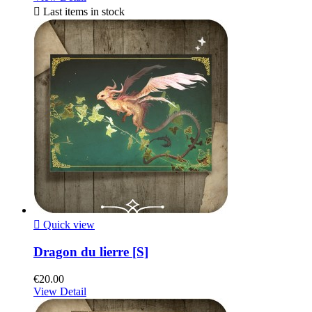

Last items in stock

Quick view
Dragon du lierre [S]
€20.00
View Detail