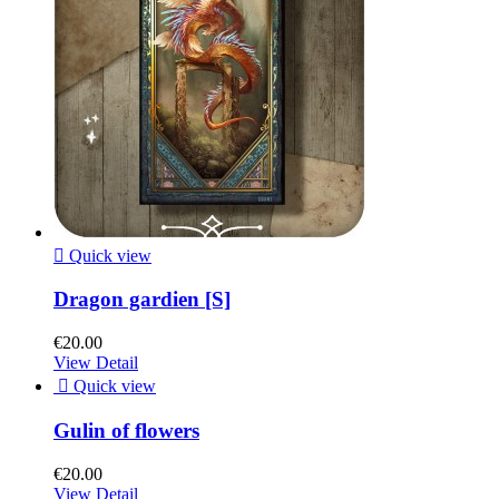

Quick view
Dragon gardien [S]
€20.00
View Detail

Quick view
Gulin of flowers
€20.00
View Detail