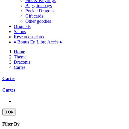
Pins & Keyrings
Bags, totebags
Pocket Dragons
Gift cards
Other goodies
Originals
Salons
Réseaux sociaux
♦ Bonus En Libre Accès ♦
Home
Thème
Draconis
Cartes
Cartes
Cartes

OK
Filter By