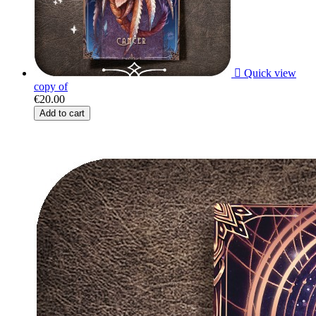

Quick view
copy of
€20.00
Add to cart