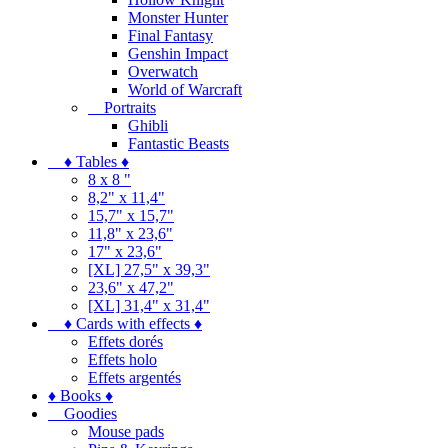
Monster Hunter
Final Fantasy
Genshin Impact
Overwatch
World of Warcraft
Portraits
Ghibli
Fantastic Beasts
♦ Tables ♦
8 x 8 "
8,2" x 11,4"
15,7" x 15,7"
11,8" x 23,6"
17" x 23,6"
[XL] 27,5" x 39,3"
23,6" x 47,2"
[XL] 31,4" x 31,4"
♦ Cards with effects ♦
Effets dorés
Effets holo
Effets argentés
♦ Books ♦
Goodies
Mouse pads