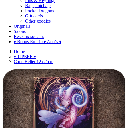
Pins & Keyrings
Bags, totebags
Pocket Dragons
Gift cards
Other goodies
Originals
Salons
Réseaux sociaux
♦ Bonus En Libre Accès ♦
Home
♦ TIPEEE ♦
Carte Bélier 12x21cm