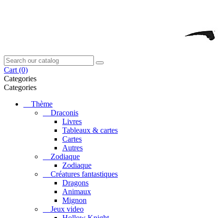
Cart
(0)
Categories
Categories
Thème
Draconis
Livres
Tableaux & cartes
Cartes
Autres
Zodiaque
Zodiaque
Créatures fantastiques
Dragons
Animaux
Mignon
Jeux video
Hollow Knight