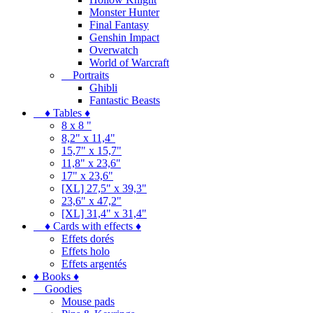
Monster Hunter
Final Fantasy
Genshin Impact
Overwatch
World of Warcraft
Portraits
Ghibli
Fantastic Beasts
♦ Tables ♦
8 x 8 "
8,2" x 11,4"
15,7" x 15,7"
11,8" x 23,6"
17" x 23,6"
[XL] 27,5" x 39,3"
23,6" x 47,2"
[XL] 31,4" x 31,4"
♦ Cards with effects ♦
Effets dorés
Effets holo
Effets argentés
♦ Books ♦
Goodies
Mouse pads