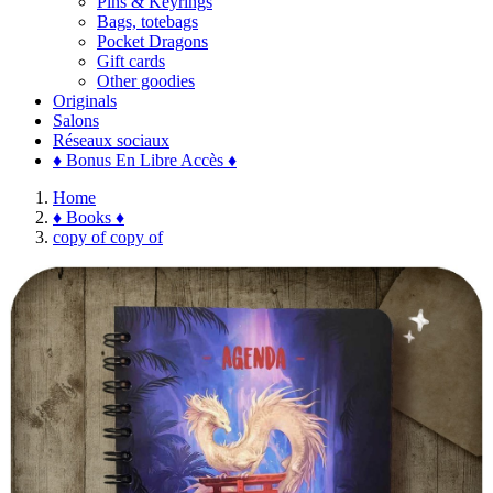
Pins & Keyrings
Bags, totebags
Pocket Dragons
Gift cards
Other goodies
Originals
Salons
Réseaux sociaux
♦ Bonus En Libre Accès ♦
Home
♦ Books ♦
copy of copy of