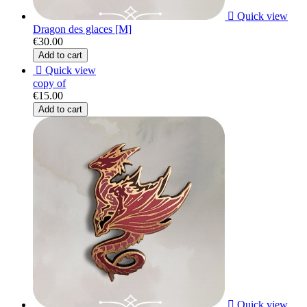

Quick view
Dragon des glaces [M]
€30.00
Add to cart

Quick view
copy of
€15.00
Add to cart

Quick view