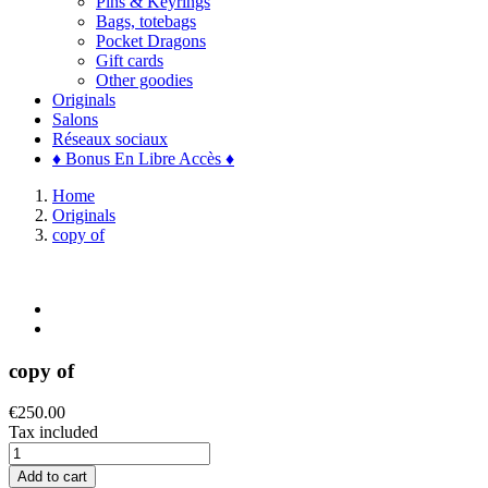
Pins & Keyrings
Bags, totebags
Pocket Dragons
Gift cards
Other goodies
Originals
Salons
Réseaux sociaux
♦ Bonus En Libre Accès ♦
Home
Originals
copy of
copy of
€250.00
Tax included
Add to cart