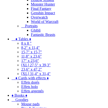
Monster Hunter
Final Fantasy
Genshin Impact
Overwatch
World of Warcraft
Portraits
Ghibli
Fantastic Beasts
♦ Tables ♦
8 x 8 "
8,2" x 11,4"
15,7" x 15,7"
11,8" x 23,6"
17" x 23,6"
[XL] 27,5" x 39,3"
23,6" x 47,2"
[XL] 31,4" x 31,4"
♦ Cards with effects ♦
Effets dorés
Effets holo
Effets argentés
♦ Books ♦
Goodies
Mouse pads