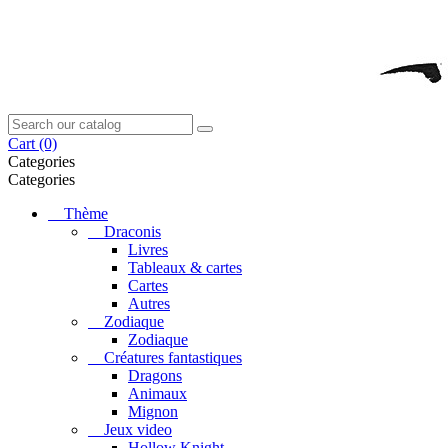
Cart
(0)
Categories
Categories
Thème
Draconis
Livres
Tableaux & cartes
Cartes
Autres
Zodiaque
Zodiaque
Créatures fantastiques
Dragons
Animaux
Mignon
Jeux video
Hollow Knight