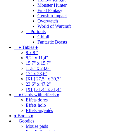
Monster Hunter
Final Fantasy
Genshin Impact
Overwatch
World of Warcraft
Portraits
Ghibli
Fantastic Beasts
♦ Tables ♦
8 x 8 "
8,2" x 11,4"
15,7" x 15,7"
11,8" x 23,6"
17" x 23,6"
[XL] 27,5" x 39,3"
23,6" x 47,2"
[XL] 31,4" x 31,4"
♦ Cards with effects ♦
Effets dorés
Effets holo
Effets argentés
♦ Books ♦
Goodies
Mouse pads