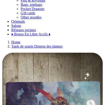
Pins & Keyrings
Bags, totebags
Pocket Dragons
Gift cards
Other goodies
Originals
Salons
Réseaux sociaux
♦ Bonus En Libre Accès ♦
Home
Tapis de souris Dragon des plaines