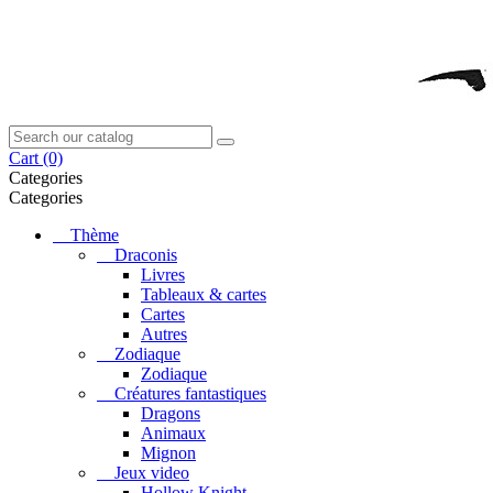
Cart
(0)
Categories
Categories
Thème
Draconis
Livres
Tableaux & cartes
Cartes
Autres
Zodiaque
Zodiaque
Créatures fantastiques
Dragons
Animaux
Mignon
Jeux video
Hollow Knight