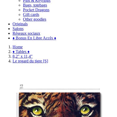
Pins & Keyrings
Bags, totebags
Pocket Dragons
Gift cards
Other goodies
Originals
Salons
Réseaux sociaux
♦ Bonus En Libre Accès ♦
Home
♦ Tables ♦
8,2" x 11,4"
Le regard du tigre [S]