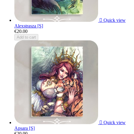

Quick view
Alexstrasza [S]
€20.00
Add to cart

Quick view
Apsara [S]
€20.00