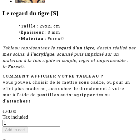
Le regard du tigre [S]
•Taille :
29x21 cm
•Épaisseur :
3 mm
•Matériau :
Forex
©
Tableau représentant
le regard d'un tigre
, dessin réalisé par
mes soins, à
l'acrylique
, scanné puis imprimé sur un
matériau à la fois rigide et souple, léger et imperméable :
le
Forex
.
©
COMMENT AFFICHER VOTRE TABLEAU ?
Vous pouvez choisir de le mettre
sous cadre
, ou pour un
effet plus moderne, accrochez-le directement à votre
mur à l'aide de
pastilles auto-agrippantes
ou
d'
attaches
!
€20.00
Tax included
Add to cart