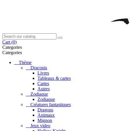
Cart
(0)
Categories
Categories
Thème
Draconis
Livres
Tableaux & cartes
Cartes
Autres
Zodiaque
Zodiaque
Créatures fantastiques
Dragons
Animaux
Mignon
Jeux video
Hollow Knight