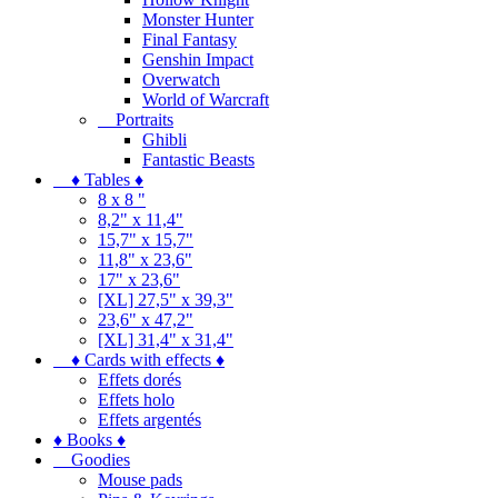
Monster Hunter
Final Fantasy
Genshin Impact
Overwatch
World of Warcraft
Portraits
Ghibli
Fantastic Beasts
♦ Tables ♦
8 x 8 "
8,2" x 11,4"
15,7" x 15,7"
11,8" x 23,6"
17" x 23,6"
[XL] 27,5" x 39,3"
23,6" x 47,2"
[XL] 31,4" x 31,4"
♦ Cards with effects ♦
Effets dorés
Effets holo
Effets argentés
♦ Books ♦
Goodies
Mouse pads