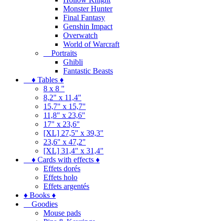
Monster Hunter
Final Fantasy
Genshin Impact
Overwatch
World of Warcraft
Portraits
Ghibli
Fantastic Beasts
♦ Tables ♦
8 x 8 "
8,2" x 11,4"
15,7" x 15,7"
11,8" x 23,6"
17" x 23,6"
[XL] 27,5" x 39,3"
23,6" x 47,2"
[XL] 31,4" x 31,4"
♦ Cards with effects ♦
Effets dorés
Effets holo
Effets argentés
♦ Books ♦
Goodies
Mouse pads