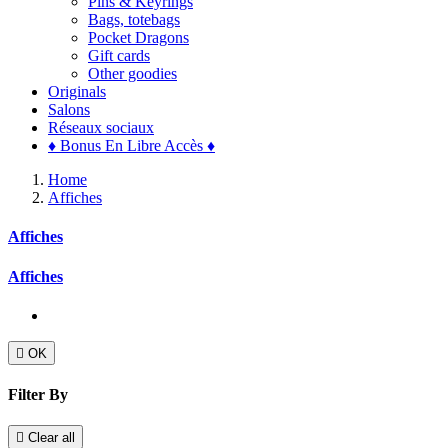
Pins & Keyrings
Bags, totebags
Pocket Dragons
Gift cards
Other goodies
Originals
Salons
Réseaux sociaux
♦ Bonus En Libre Accès ♦
Home
Affiches
Affiches
Affiches

OK
Filter By

Clear all