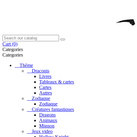
Cart
(0)
Categories
Categories
Thème
Draconis
Livres
Tableaux & cartes
Cartes
Autres
Zodiaque
Zodiaque
Créatures fantastiques
Dragons
Animaux
Mignon
Jeux video
Hollow Knight