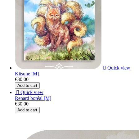

Quick view
Kitsune [M]
€30.00
Add to cart

Quick view
Renard boréal [M]
€30.00
Add to cart