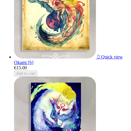

Quick view
Okami [S]
€15.00
Add to cart