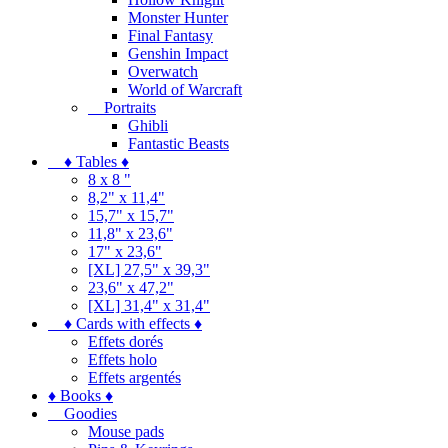
Monster Hunter
Final Fantasy
Genshin Impact
Overwatch
World of Warcraft
Portraits
Ghibli
Fantastic Beasts
♦ Tables ♦
8 x 8 "
8,2" x 11,4"
15,7" x 15,7"
11,8" x 23,6"
17" x 23,6"
[XL] 27,5" x 39,3"
23,6" x 47,2"
[XL] 31,4" x 31,4"
♦ Cards with effects ♦
Effets dorés
Effets holo
Effets argentés
♦ Books ♦
Goodies
Mouse pads