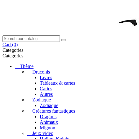
Cart
(0)
Categories
Categories
Thème
Draconis
Livres
Tableaux & cartes
Cartes
Autres
Zodiaque
Zodiaque
Créatures fantastiques
Dragons
Animaux
Mignon
Jeux video
Hollow Knight