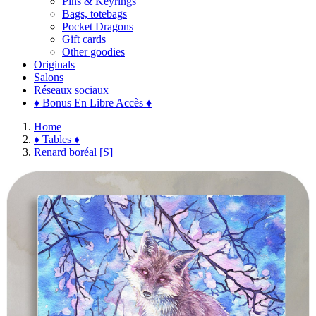
Pins & Keyrings
Bags, totebags
Pocket Dragons
Gift cards
Other goodies
Originals
Salons
Réseaux sociaux
♦ Bonus En Libre Accès ♦
Home
♦ Tables ♦
Renard boréal [S]