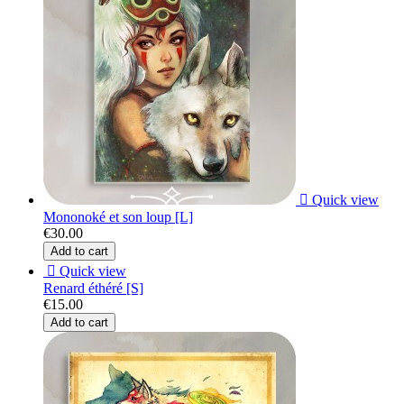

Quick view
Mononoké et son loup [L]
€30.00
Add to cart

Quick view
Renard éthéré [S]
€15.00
Add to cart