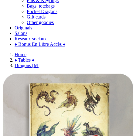
Pins & Keyrings
Bags, totebags
Pocket Dragons
Gift cards
Other goodies
Originals
Salons
Réseaux sociaux
♦ Bonus En Libre Accès ♦
Home
♦ Tables ♦
Dragons [M]