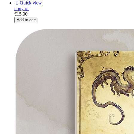

Quick view
copy of
€15.00
Add to cart