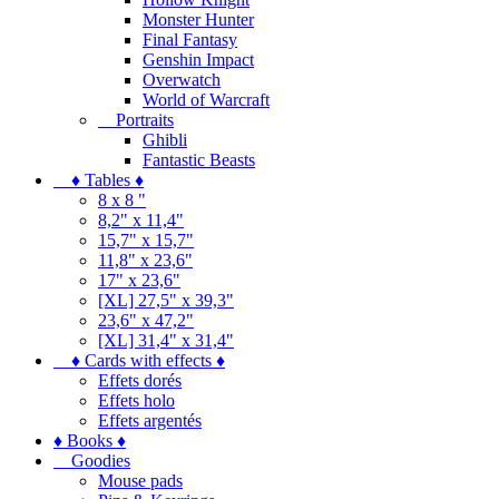
Monster Hunter
Final Fantasy
Genshin Impact
Overwatch
World of Warcraft
Portraits
Ghibli
Fantastic Beasts
♦ Tables ♦
8 x 8 "
8,2" x 11,4"
15,7" x 15,7"
11,8" x 23,6"
17" x 23,6"
[XL] 27,5" x 39,3"
23,6" x 47,2"
[XL] 31,4" x 31,4"
♦ Cards with effects ♦
Effets dorés
Effets holo
Effets argentés
♦ Books ♦
Goodies
Mouse pads