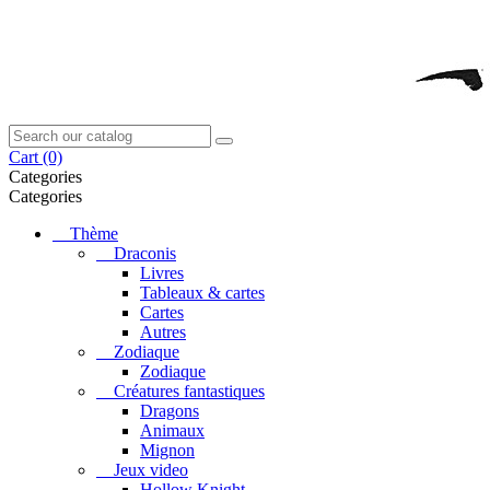
Cart
(0)
Categories
Categories
Thème
Draconis
Livres
Tableaux & cartes
Cartes
Autres
Zodiaque
Zodiaque
Créatures fantastiques
Dragons
Animaux
Mignon
Jeux video
Hollow Knight