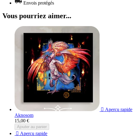
Envois protégés
Vous pourriez aimer...

Aperçu rapide
Aknosom
15,00 €
Ajouter au panier

Aperçu rapide