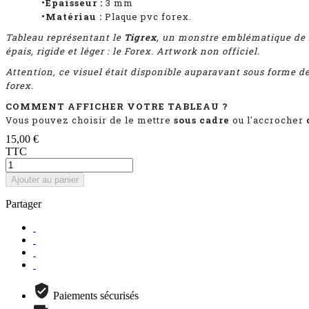
•Épaisseur :
3
mm
•Matériau :
Plaque pvc forex.
Tableau représentant
le
Tigrex
, un monstre emblématique de 
épais, rigide et léger : le Forex. Artwork non officiel.
Attention, ce visuel était disponible auparavant sous forme d
forex.
COMMENT AFFICHER VOTRE TABLEAU ?
Vous pouvez choisir de le mettre
sous cadre
ou l'accrocher
15,00 €
TTC
Ajouter au panier
Partager
Paiements sécurisés