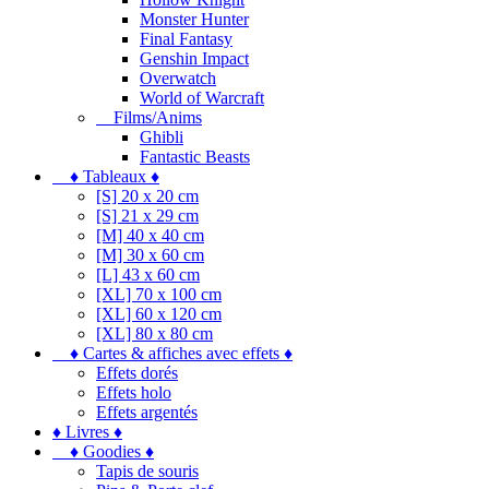
Monster Hunter
Final Fantasy
Genshin Impact
Overwatch
World of Warcraft
Films/Anims
Ghibli
Fantastic Beasts
♦ Tableaux ♦
[S] 20 x 20 cm
[S] 21 x 29 cm
[M] 40 x 40 cm
[M] 30 x 60 cm
[L] 43 x 60 cm
[XL] 70 x 100 cm
[XL] 60 x 120 cm
[XL] 80 x 80 cm
♦ Cartes & affiches avec effets ♦
Effets dorés
Effets holo
Effets argentés
♦ Livres ♦
♦ Goodies ♦
Tapis de souris