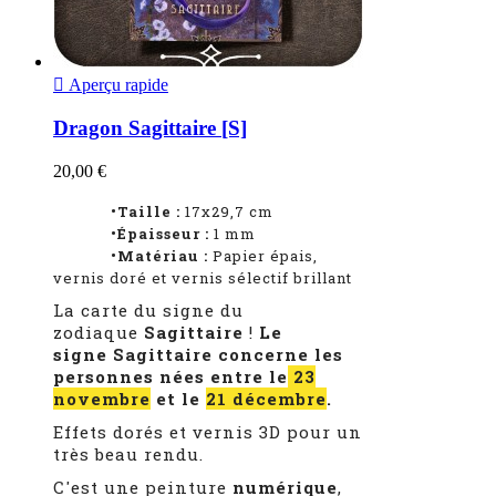

Aperçu rapide
Dragon Sagittaire [S]
20,00 €
•Taille :
17x29,7 cm
•Épaisseur :
1
mm
•Matériau :
Papier épais,
vernis doré et vernis sélectif brillant
La carte du signe du
zodiaque
Sagittaire
!
Le
signe Sagittaire concerne les
personnes nées entre le
23
novembre
et le
21 décembre
.
Effets dorés et vernis 3D pour un
très beau rendu.
C'est une peinture
numérique
,