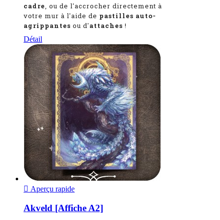
cadre
, ou de l'accrocher directement à
votre mur à l'aide de
pastilles auto-
agrippantes
ou d'
attaches
!
Détail

Aperçu rapide
Akveld [Affiche A2]