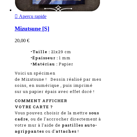

Aperçu rapide
Mizutsune [S]
20,00 €
•Taille :
21x29 cm
•Épaisseur :
1
mm
•Matériau :
Papier
Voici un spécimen
de Mizutsune
!
Dessin réalisé par mes
soins, en numérique
, puis imprimé
sur un papier épais avec effet doré !
COMMENT AFFICHER
VOTRE CARTE ?
Vous pouvez choisir de la mettre
sous
cadre
, ou de l'accrocher directement à
votre mur à l'aide de
pastilles auto-
agrippantes
ou d'
attaches
!