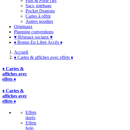
Pins & Porte clef
Sacs, totebags
Pocket Dragons
Cartes à offrir
Autres goodies
Originaux
Planning conventions
♥ Réseaux sociaux ♥
♦ Bonus En Libre Accès ♦
Accueil
♦ Cartes & affiches avec effets ♦
♦ Cartes &
affiches avec
effets ♦
♦ Cartes &
affiches avec
effets ♦
Effets
dorés
Effets
holo