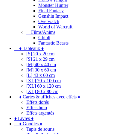
Monster Hunter
Final Fantasy
Genshin Impact
Overwatch
World of Warcraft
Films/Anims
Ghibli
Fantastic Beasts
♦ Tableaux ♦
[S] 20 x 20 cm
[S] 21 x 29 cm
[M] 40 x 40 cm
[M] 30 x 60 cm
[L] 43 x 60 cm
[XL] 70 x 100 cm
[XL] 60 x 120 cm
[XL] 80 x 80 cm
♦ Cartes & affiches avec effets ♦
Effets dorés
Effets holo
Effets argentés
♦ Livres ♦
♦ Goodies ♦
Tapis de souris