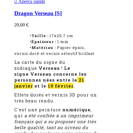

Aperçu rapide
Dragon Verseau [S]
20,00 €
•Taille :
17x29,7 cm
•Épaisseur :
1
mm
•Matériau :
Papier épais,
vernis doré et vernis sélectif brillant
La carte du signe du
zodiaque
Verseau
!
Le
signe Verseau concerne les
personnes nées entre le
21
janvier
et le
19 février
.
Effets dorés et vernis 3D pour un
très beau rendu.
C'est une peinture
numérique
,
qui
a été confiée à un imprimeur
français qui a su proposer une très
belle qualité, tant au niveau du