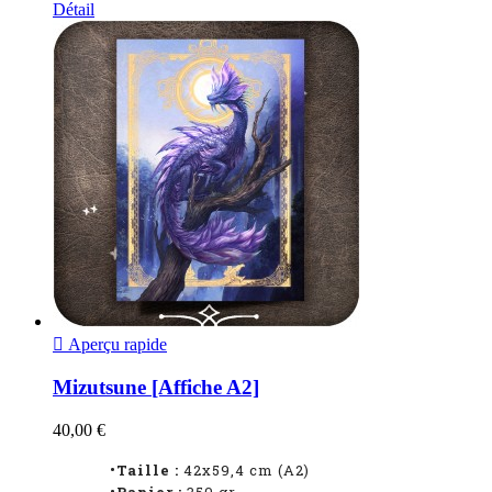
Détail

Aperçu rapide
Mizutsune [Affiche A2]
40,00 €
•Taille :
42x59,4 cm (A2)