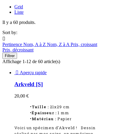
Grid
Liste
Il y a 60 produits.
Sort by:

Pertinence
Nom, A à Z
Nom, Z à A
Prix, croissant
Prix, décroissant
Filtrer
Affichage 1-12 de 60 article(s)

Aperçu rapide
Arkveld [S]
20,00 €
•Taille :
21x29 cm
•Épaisseur :
1
mm
•Matériau :
Papier
Voici un spécimen d'Akveld
!
Dessin
réalisé par mes soins, en numérique
,