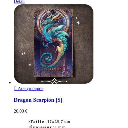
Détail

Aperçu rapide
Dragon Scorpion [S]
20,00 €
•Taille :
17x29,7 cm
•Épaisseur :
1
mm