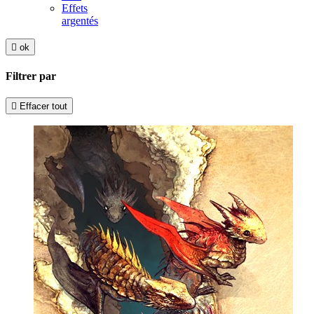
Effets
argentés

ok
Filtrer par

Effacer tout