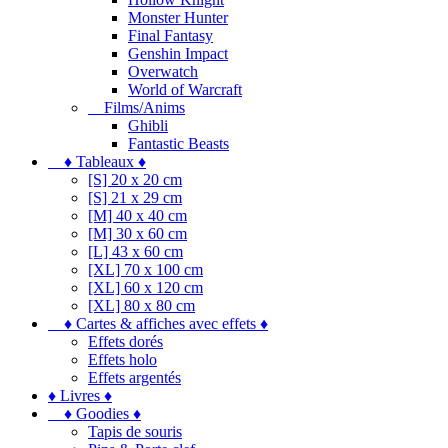
Monster Hunter
Final Fantasy
Genshin Impact
Overwatch
World of Warcraft
Films/Anims
Ghibli
Fantastic Beasts
♦ Tableaux ♦
[S] 20 x 20 cm
[S] 21 x 29 cm
[M] 40 x 40 cm
[M] 30 x 60 cm
[L] 43 x 60 cm
[XL] 70 x 100 cm
[XL] 60 x 120 cm
[XL] 80 x 80 cm
♦ Cartes & affiches avec effets ♦
Effets dorés
Effets holo
Effets argentés
♦ Livres ♦
♦ Goodies ♦
Tapis de souris