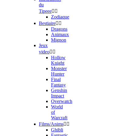
du
Tipeee


Zodiaque
Bestiaire


Dragons
Animaux
Mignon
Jeux
video


Hollow
Knight
Monster
Hunter
Final
Fantasy
Genshin
Impact
Overwatch
World
of
Warcraft
Films/Anims


Ghibli
Fantastic