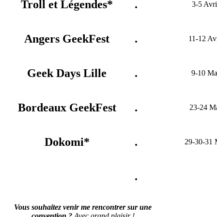
Troll et Légendes*
.
3-5 Avri
Angers GeekFest
.
11-12 Avr
Geek Days Lille
.
9-10 Ma
Bordeaux GeekFest
.
23-24 M
Dokomi*
.
29-30-31 
.
Vous souhaitez venir me rencontrer sur une
convention ?
Avec grand plaisir !