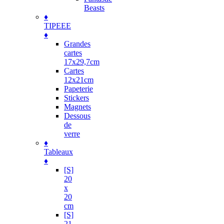
Beasts
♦
TIPEEE
♦
Grandes
cartes
17x29,7cm
Cartes
12x21cm
Papeterie
Stickers
Magnets
Dessous
de
verre
♦
Tableaux
♦
[S]
20
x
20
cm
[S]
21