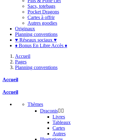
Pins & Porte clef
Sacs, totebags
Pocket Dragons
Cartes à offrir
Autres goodies
Originaux
Planning conventions
♥ Réseaux sociaux ♥
♦ Bonus En Libre Accès ♦
Accueil
Pages
Planning conventions
Accueil
Accueil
Thèmes
Draconis


Livres
Tableaux
Cartes
Autres
Illustrations