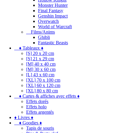
Monster Hunter
Final Fantasy
Genshin Impact
Overwatch
World of Warcraft
Films/Anims
Ghibli
Fantastic Beasts
♦ Tableaux ♦
[S] 20 x 20 cm
[S] 21 x 29 cm
[M] 40 x 40 cm
[M] 30 x 60 cm
[L] 43 x 60 cm
[XL] 70 x 100 cm
[XL] 60 x 120 cm
[XL] 80 x 80 cm
♦ Cartes & affiches avec effets ♦
Effets dorés
Effets holo
Effets argentés
♦ Livres ♦
♦ Goodies ♦
Tapis de souris