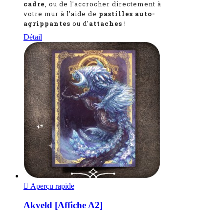
cadre
, ou de l'accrocher directement à
votre mur à l'aide de
pastilles auto-
agrippantes
ou d'
attaches
!
Détail

Aperçu rapide
Akveld [Affiche A2]