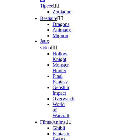
Tipeee


Zodiaque
Bestiaire


Dragons
Animaux
Mignon
Jeux
video


Hollow
Knight
Monster
Hunter
Final
Fantasy
Genshin
Impact
Overwatch
World
of
Warcraft
Films/Anims


Ghibli
Fantastic
Beasts