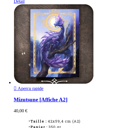
Détail

Aperçu rapide
Mizutsune [Affiche A2]
40,00 €
•Taille :
42x59,4 cm (A2)
•Papier :
350 gr