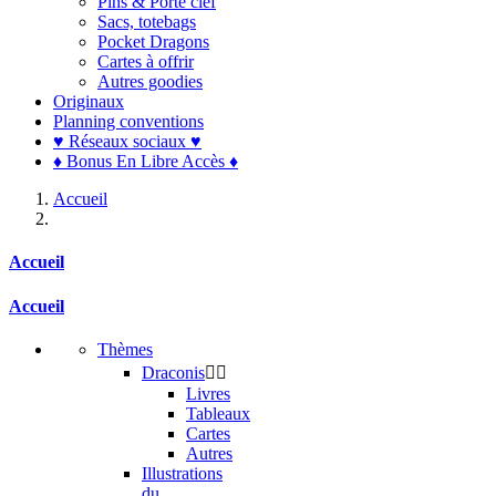
Pins & Porte clef
Sacs, totebags
Pocket Dragons
Cartes à offrir
Autres goodies
Originaux
Planning conventions
♥ Réseaux sociaux ♥
♦ Bonus En Libre Accès ♦
Accueil
Accueil
Accueil
Thèmes
Draconis


Livres
Tableaux
Cartes
Autres
Illustrations
du