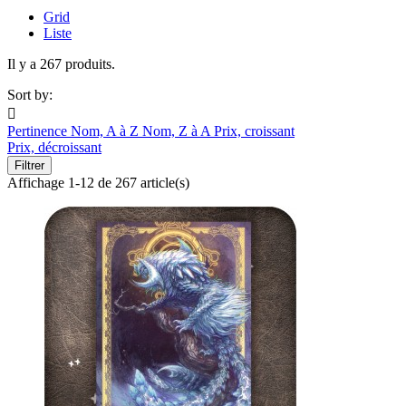
Grid
Liste
Il y a 267 produits.
Sort by:

Pertinence
Nom, A à Z
Nom, Z à A
Prix, croissant
Prix, décroissant
Filtrer
Affichage 1-12 de 267 article(s)