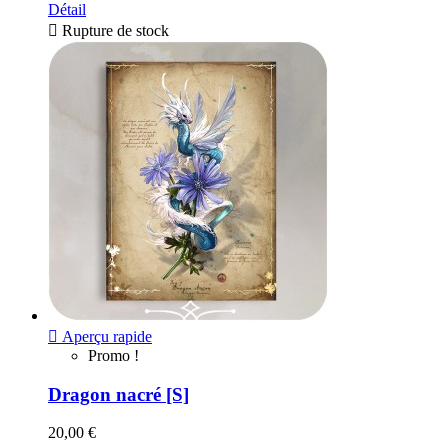
Détail

Rupture de stock

Aperçu rapide
Promo !
Dragon nacré [S]
20,00 €