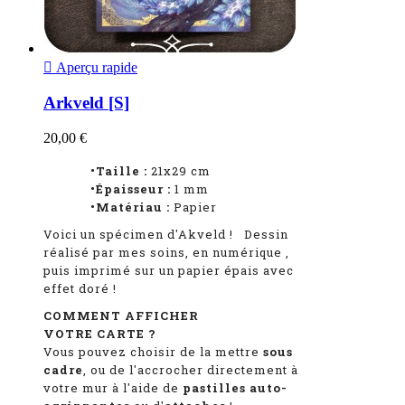

Aperçu rapide
Arkveld [S]
20,00 €
•Taille :
21x29 cm
•Épaisseur :
1
mm
•Matériau :
Papier
Voici un spécimen d'Akveld
!
Dessin
réalisé par mes soins, en numérique
,
puis imprimé sur un papier épais avec
effet doré !
COMMENT AFFICHER
VOTRE CARTE ?
Vous pouvez choisir de la mettre
sous
cadre
, ou de l'accrocher directement à
votre mur à l'aide de
pastilles auto-