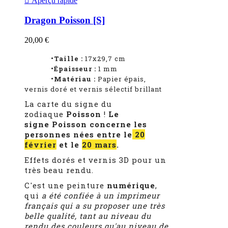

Aperçu rapide
Dragon Poisson [S]
20,00 €
•Taille :
17x29,7 cm
•Épaisseur :
1
mm
•Matériau :
Papier épais,
vernis doré et vernis sélectif brillant
La carte du signe du
zodiaque
Poisson
!
Le
signe Poisson concerne les
personnes nées entre le
20
février
et le
20 mars
.
Effets dorés et vernis 3D pour un
très beau rendu.
C'est une peinture
numérique
,
qui
a été confiée à un imprimeur
français qui a su proposer une très
belle qualité, tant au niveau du
rendu des couleurs qu'au niveau de