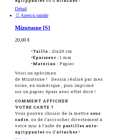
agrippantes
ou d'
attaches
!
Détail

Aperçu rapide
Mizutsune [S]
20,00 €
•Taille :
21x29 cm
•Épaisseur :
1
mm
•Matériau :
Papier
Voici un spécimen
de Mizutsune
!
Dessin réalisé par mes
soins, en numérique
, puis imprimé
sur un papier épais avec effet doré !
COMMENT AFFICHER
VOTRE CARTE ?
Vous pouvez choisir de la mettre
sous
cadre
, ou de l'accrocher directement à
votre mur à l'aide de
pastilles auto-
agrippantes
ou d'
attaches
!