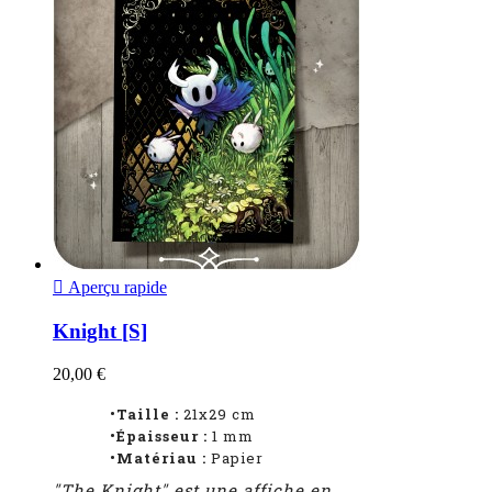

Aperçu rapide
Knight [S]
20,00 €
•Taille :
21x29 cm
•Épaisseur :
1
mm
•Matériau :
Papier
"The Knight" est une affiche en