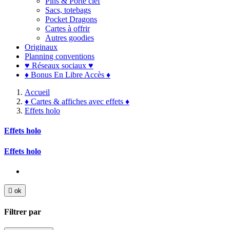
Pins & Porte clef
Sacs, totebags
Pocket Dragons
Cartes à offrir
Autres goodies
Originaux
Planning conventions
♥ Réseaux sociaux ♥
♦ Bonus En Libre Accès ♦
Accueil
♦ Cartes & affiches avec effets ♦
Effets holo
Effets holo
Effets holo

ok
Filtrer par