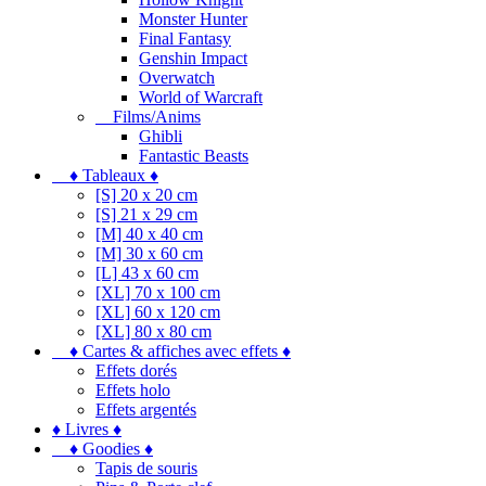
Monster Hunter
Final Fantasy
Genshin Impact
Overwatch
World of Warcraft
Films/Anims
Ghibli
Fantastic Beasts
♦ Tableaux ♦
[S] 20 x 20 cm
[S] 21 x 29 cm
[M] 40 x 40 cm
[M] 30 x 60 cm
[L] 43 x 60 cm
[XL] 70 x 100 cm
[XL] 60 x 120 cm
[XL] 80 x 80 cm
♦ Cartes & affiches avec effets ♦
Effets dorés
Effets holo
Effets argentés
♦ Livres ♦
♦ Goodies ♦
Tapis de souris