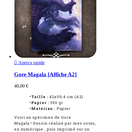

Aperçu rapide
Gore Magala [Affiche A2]
40,00 €
•Taille :
42x59,4 cm (A2)
•Papier :
350 gr
•Matériau :
Papier
Voici un spécimen de Gore
Magala
!
Dessin réalisé par mes soins,
en numérique
, puis imprimé sur un