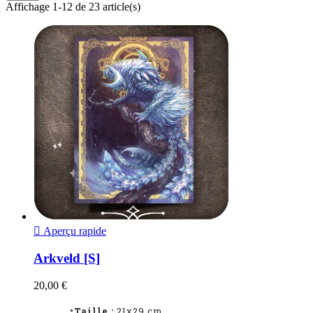
Affichage 1-12 de 23 article(s)

Aperçu rapide
Arkveld [S]
20,00 €
•Taille :
21x29 cm