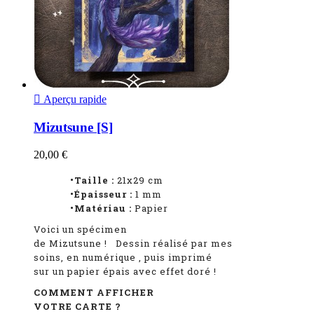

Aperçu rapide
Mizutsune [S]
20,00 €
•Taille :
21x29 cm
•Épaisseur :
1
mm
•Matériau :
Papier
Voici un spécimen
de Mizutsune
!
Dessin réalisé par mes
soins, en numérique
, puis imprimé
sur un papier épais avec effet doré !
COMMENT AFFICHER
VOTRE CARTE ?