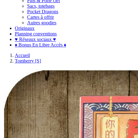
Pins & Porte clef
Sacs, totebags
Pocket Dragons
Cartes à offrir
Autres goodies
Originaux
Planning conventions
♥ Réseaux sociaux ♥
♦ Bonus En Libre Accès ♦
Accueil
Tomberry [S]