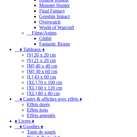
Monster Hunter
Final Fantasy
Genshin Impact
Overwatch
World of Warcraft
Films/Anims
Ghibli
Fantastic Beasts
♦ Tableaux ♦
[S] 20 x 20 cm
[S] 21 x 29 cm
[M] 40 x 40 cm
[M] 30 x 60 cm
[L] 43 x 60 cm
[XL] 70 x 100 cm
[XL] 60 x 120 cm
[XL] 80 x 80 cm
♦ Cartes & affiches avec effets ♦
Effets dorés
Effets holo
Effets argentés
♦ Livres ♦
♦ Goodies ♦
Tapis de souris