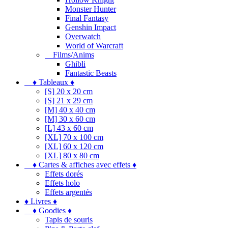
Monster Hunter
Final Fantasy
Genshin Impact
Overwatch
World of Warcraft
Films/Anims
Ghibli
Fantastic Beasts
♦ Tableaux ♦
[S] 20 x 20 cm
[S] 21 x 29 cm
[M] 40 x 40 cm
[M] 30 x 60 cm
[L] 43 x 60 cm
[XL] 70 x 100 cm
[XL] 60 x 120 cm
[XL] 80 x 80 cm
♦ Cartes & affiches avec effets ♦
Effets dorés
Effets holo
Effets argentés
♦ Livres ♦
♦ Goodies ♦
Tapis de souris