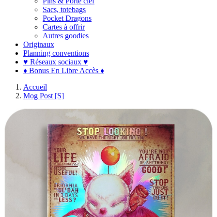
Pins & Porte clef
Sacs, totebags
Pocket Dragons
Cartes à offrir
Autres goodies
Originaux
Planning conventions
♥ Réseaux sociaux ♥
♦ Bonus En Libre Accès ♦
Accueil
Mog Post [S]