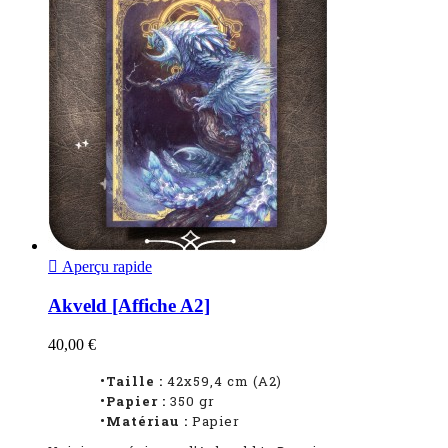

Aperçu rapide
Akveld [Affiche A2]
40,00 €
•Taille :
42x59,4 cm (A2)
•Papier :
350 gr
•Matériau :
Papier