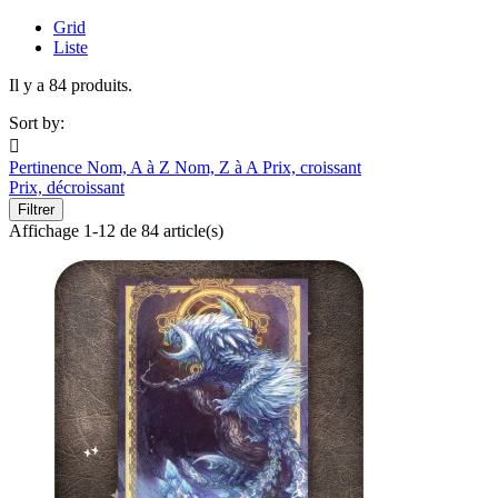
Grid
Liste
Il y a 84 produits.
Sort by:

Pertinence
Nom, A à Z
Nom, Z à A
Prix, croissant
Prix, décroissant
Filtrer
Affichage 1-12 de 84 article(s)