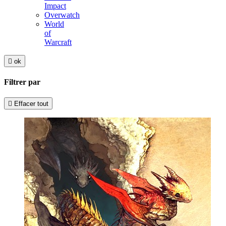
Impact
Overwatch
World
of
Warcraft

ok
Filtrer par

Effacer tout