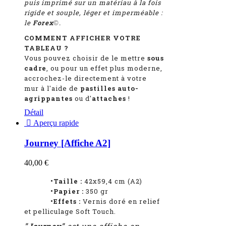
puis imprimé sur un matériau à la fois
rigide et souple, léger et imperméable :
le
Forex
.
©
COMMENT AFFICHER VOTRE
TABLEAU ?
Vous pouvez choisir de le mettre
sous
cadre
, ou pour un effet plus moderne,
accrochez-le directement à votre
mur à l'aide de
pastilles auto-
agrippantes
ou d'
attaches
!
Détail

Aperçu rapide
Journey [Affiche A2]
40,00 €
•Taille :
42x59,4 cm (A2)
•Papier :
350 gr
•Effets :
Vernis doré en relief
et pelliculage Soft Touch.
"Journey"
est une affiche en