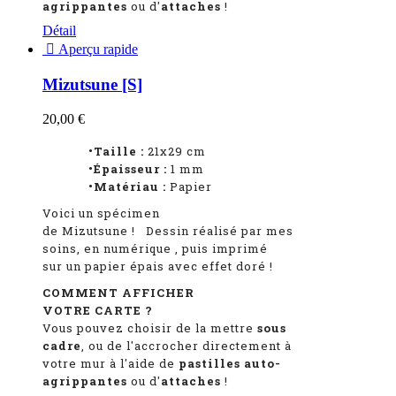
agrippantes
ou d'
attaches
!
Détail

Aperçu rapide
Mizutsune [S]
20,00 €
•Taille :
21x29 cm
•Épaisseur :
1
mm
•Matériau :
Papier
Voici un spécimen
de Mizutsune
!
Dessin réalisé par mes
soins, en numérique
, puis imprimé
sur un papier épais avec effet doré !
COMMENT AFFICHER
VOTRE CARTE ?
Vous pouvez choisir de la mettre
sous
cadre
, ou de l'accrocher directement à
votre mur à l'aide de
pastilles auto-
agrippantes
ou d'
attaches
!