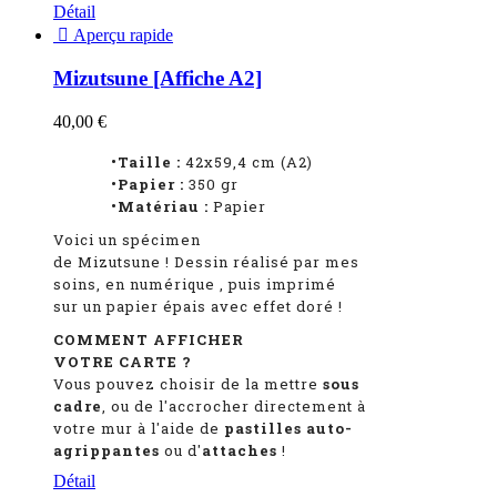
Détail

Aperçu rapide
Mizutsune [Affiche A2]
40,00 €
•Taille :
42x59,4 cm (A2)
•Papier :
350 gr
•Matériau :
Papier
Voici un spécimen
de Mizutsune
!
Dessin réalisé par mes
soins, en numérique
, puis imprimé
sur un papier épais avec effet doré !
COMMENT AFFICHER
VOTRE CARTE ?
Vous pouvez choisir de la mettre
sous
cadre
, ou de l'accrocher directement à
votre mur à l'aide de
pastilles auto-
agrippantes
ou d'
attaches
!
Détail