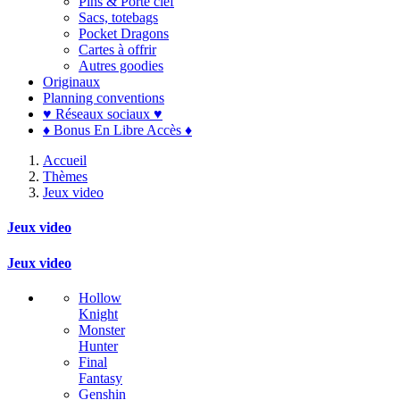
Pins & Porte clef
Sacs, totebags
Pocket Dragons
Cartes à offrir
Autres goodies
Originaux
Planning conventions
♥ Réseaux sociaux ♥
♦ Bonus En Libre Accès ♦
Accueil
Thèmes
Jeux video
Jeux video
Jeux video
Hollow
Knight
Monster
Hunter
Final
Fantasy
Genshin