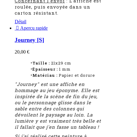
Concernant l'envoi
: L'affiche est
roulée, puis envoyée dans un
carton résistant.
Détail

Aperçu rapide
Journey [S]
20,00 €
•Taille :
21x29 cm
•Épaisseur :
1
mm
•Matériau :
Papier et dorure
"Journey" est une affiche en
hommage au jeu éponyme. Elle est
inspirée de la scène de fin du jeu,
ou le personnage glisse dans le
sable entre des colonnes qui
dévoilent le paysage au loin. La
lumière y est vraiment très belle et
il fallait que j'en fasse un tableau !
Si j'ai réalisé cette peinture à