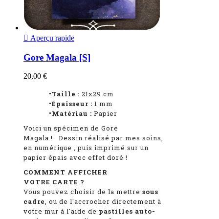

Aperçu rapide
Gore Magala [S]
20,00 €
•Taille :
21x29 cm
•Épaisseur :
1
mm
•Matériau :
Papier
Voici un spécimen de Gore
Magala
!
Dessin réalisé par mes soins,
en numérique
, puis imprimé sur un
papier épais avec effet doré !
COMMENT AFFICHER
VOTRE CARTE ?
Vous pouvez choisir de la mettre
sous
cadre
, ou de l'accrocher directement à
votre mur à l'aide de
pastilles auto-