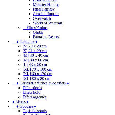
Monster Hunter
Final Fantasy
Genshin Impact
Overwatch
World of Warcraft
Films/Anims
Ghibli
Fantastic Beasts
♦ Tableaux ♦
[S] 20 x 20 cm
[S] 21 x 29 cm
[M] 40 x 40 cm
[M] 30 x 60 cm
[L] 43 x 60 cm
[XL] 70 x 100 cm
[XL] 60 x 120 cm
[XL] 80 x 80 cm
♦ Cartes & affiches avec effets ♦
Effets dorés
Effets holo
Effets argentés
♦ Livres ♦
♦ Goodies ♦
Tapis de souris