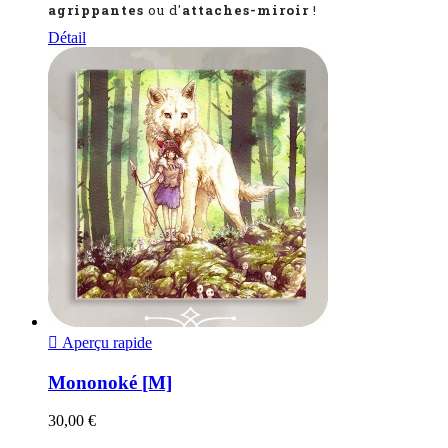
agrippantes
ou d'
attaches-miroir
!
Détail

Aperçu rapide
Mononoké [M]
30,00 €