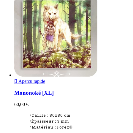

Aperçu rapide
Mononoké [XL]
60,00 €
•Taille :
80x80 cm
•Épaisseur :
3 mm
•Matériau :
Forex
©