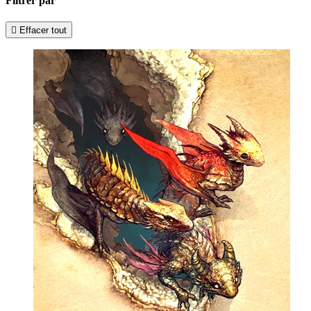
Filtrer par

Effacer tout