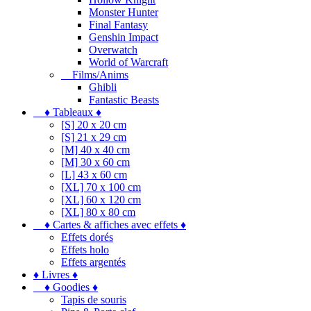
Monster Hunter
Final Fantasy
Genshin Impact
Overwatch
World of Warcraft
Films/Anims
Ghibli
Fantastic Beasts
♦ Tableaux ♦
[S] 20 x 20 cm
[S] 21 x 29 cm
[M] 40 x 40 cm
[M] 30 x 60 cm
[L] 43 x 60 cm
[XL] 70 x 100 cm
[XL] 60 x 120 cm
[XL] 80 x 80 cm
♦ Cartes & affiches avec effets ♦
Effets dorés
Effets holo
Effets argentés
♦ Livres ♦
♦ Goodies ♦
Tapis de souris