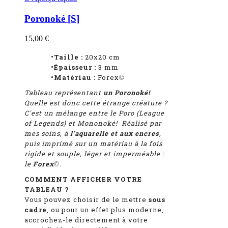
Poronoké [S]
15,00 €
•Taille :
20x20 cm
•Épaisseur :
3 mm
•Matériau :
Forex
©
Tableau représentant
un Poronoké!
Quelle est donc cette étrange créature ?
C'est un mélange entre le Poro (League
of Legends) et Mononoké!
R
éalisé par
mes soins, à
l'aquarelle et aux encres
,
puis imprimé sur un matériau à la fois
rigide et souple, léger et imperméable :
le
Forex
.
©
COMMENT AFFICHER VOTRE
TABLEAU ?
Vous pouvez choisir de le mettre
sous
cadre
, ou pour un effet plus moderne,
accrochez-le directement à votre