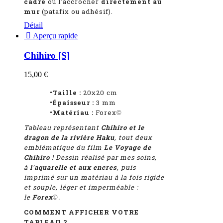
cadre
ou l'accrocher
directement au
mur
(patafix ou adhésif).
Détail

Aperçu rapide
Chihiro [S]
15,00 €
•Taille :
20x20 cm
•Épaisseur :
3 mm
•Matériau :
Forex
©
Tableau représentant
Chihiro et le
dragon de la rivière Haku
, tout deux
emblématique du film
Le Voyage de
Chihiro
! Dessin réalisé par mes soins,
à
l'aquarelle et aux encres
, puis
imprimé sur un matériau à la fois rigide
et souple, léger et imperméable :
le
Forex
.
©
COMMENT AFFICHER VOTRE
TABLEAU ?