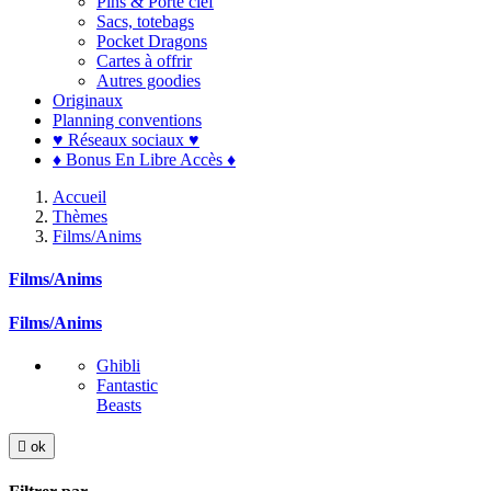
Pins & Porte clef
Sacs, totebags
Pocket Dragons
Cartes à offrir
Autres goodies
Originaux
Planning conventions
♥ Réseaux sociaux ♥
♦ Bonus En Libre Accès ♦
Accueil
Thèmes
Films/Anims
Films/Anims
Films/Anims
Ghibli
Fantastic
Beasts

ok