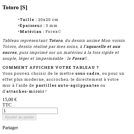
Totoro [S]
•Taille :
20x20 cm
•Épaisseur :
3 mm
•Matériau :
Forex
©
Tableau représentant
Totoro
, du dessin animé Mon voisin
Totoro
, dessin réalisé par mes soins, à
l'aquarelle et aux
encres
, puis imprimé sur un matériau à la fois rigide et
souple, léger et imperméable : le
Forex
.
©
COMMENT AFFICHER VOTRE TABLEAU ?
Vous pouvez choisir de le mettre
sous cadre
, ou pour un
effet plus moderne, accrochez-le directement à votre
mur à l'aide de
pastilles auto-agrippantes
ou
d'
attaches-miroir
!
15,00 €
TTC
Ajouter au panier
Partager