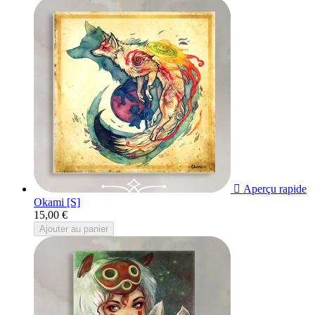

Aperçu rapide
Okami [S]
15,00 €
Ajouter au panier