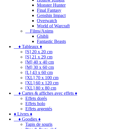
Monster Hunter
Final Fantasy
Genshin Impact
Overwatch
World of Warcraft
Films/Anims
Ghibli
Fantastic Beasts
♦ Tableaux ♦
[S] 20 x 20 cm
[S] 21 x 29 cm
[M] 40 x 40 cm
[M] 30 x 60 cm
[L] 43 x 60 cm
[XL] 70 x 100 cm
[XL] 60 x 120 cm
[XL] 80 x 80 cm
♦ Cartes & affiches avec effets ♦
Effets dorés
Effets holo
Effets argentés
♦ Livres ♦
♦ Goodies ♦
Tapis de souris