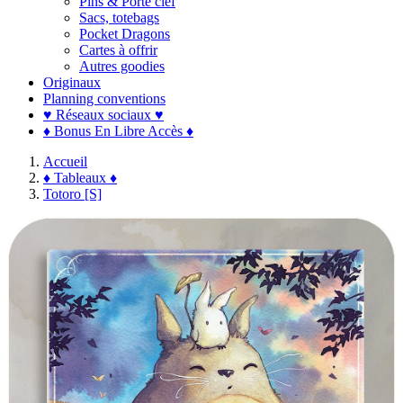
Pins & Porte clef
Sacs, totebags
Pocket Dragons
Cartes à offrir
Autres goodies
Originaux
Planning conventions
♥ Réseaux sociaux ♥
♦ Bonus En Libre Accès ♦
Accueil
♦ Tableaux ♦
Totoro [S]