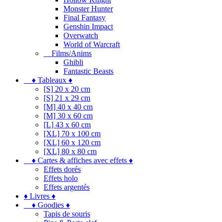
Monster Hunter
Final Fantasy
Genshin Impact
Overwatch
World of Warcraft
Films/Anims
Ghibli
Fantastic Beasts
♦ Tableaux ♦
[S] 20 x 20 cm
[S] 21 x 29 cm
[M] 40 x 40 cm
[M] 30 x 60 cm
[L] 43 x 60 cm
[XL] 70 x 100 cm
[XL] 60 x 120 cm
[XL] 80 x 80 cm
♦ Cartes & affiches avec effets ♦
Effets dorés
Effets holo
Effets argentés
♦ Livres ♦
♦ Goodies ♦
Tapis de souris