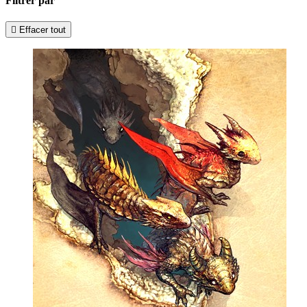
Filtrer par

Effacer tout