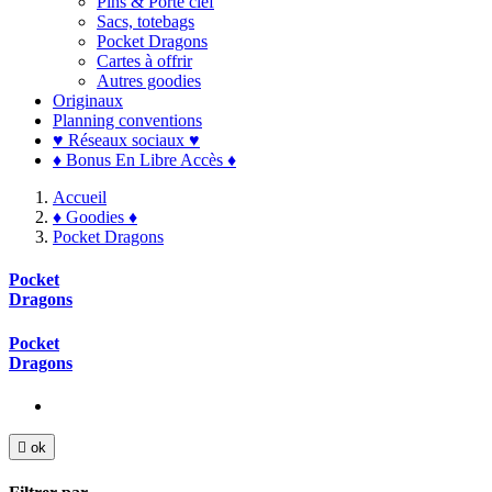
Pins & Porte clef
Sacs, totebags
Pocket Dragons
Cartes à offrir
Autres goodies
Originaux
Planning conventions
♥ Réseaux sociaux ♥
♦ Bonus En Libre Accès ♦
Accueil
♦ Goodies ♦
Pocket Dragons
Pocket
Dragons
Pocket
Dragons

ok