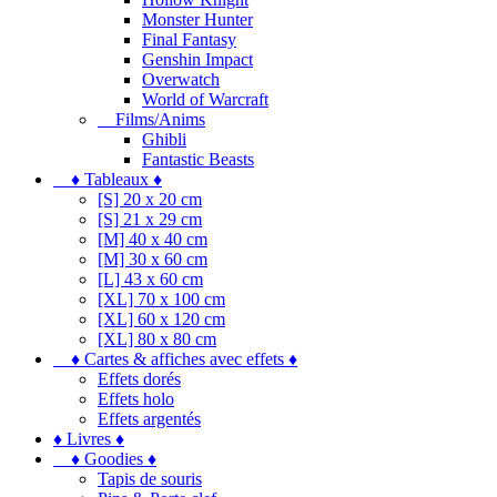
Monster Hunter
Final Fantasy
Genshin Impact
Overwatch
World of Warcraft
Films/Anims
Ghibli
Fantastic Beasts
♦ Tableaux ♦
[S] 20 x 20 cm
[S] 21 x 29 cm
[M] 40 x 40 cm
[M] 30 x 60 cm
[L] 43 x 60 cm
[XL] 70 x 100 cm
[XL] 60 x 120 cm
[XL] 80 x 80 cm
♦ Cartes & affiches avec effets ♦
Effets dorés
Effets holo
Effets argentés
♦ Livres ♦
♦ Goodies ♦
Tapis de souris