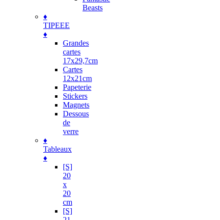
Beasts
♦
TIPEEE
♦
Grandes
cartes
17x29,7cm
Cartes
12x21cm
Papeterie
Stickers
Magnets
Dessous
de
verre
♦
Tableaux
♦
[S]
20
x
20
cm
[S]
21