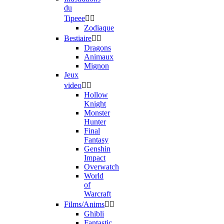
du
Tipeee


Zodiaque
Bestiaire


Dragons
Animaux
Mignon
Jeux
video


Hollow
Knight
Monster
Hunter
Final
Fantasy
Genshin
Impact
Overwatch
World
of
Warcraft
Films/Anims


Ghibli
Fantastic