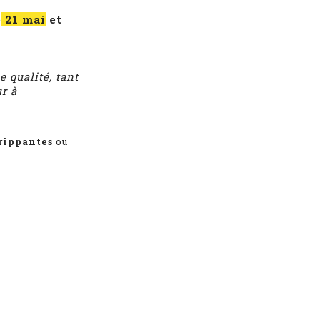
e
21 mai
et
e qualité, tant
r à
grippantes
ou