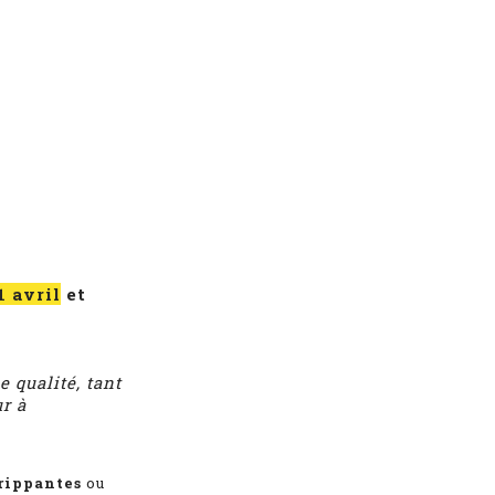
1 avril
et
e qualité, tant
r à
grippantes
ou