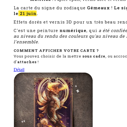
La carte du signe du zodiaque
Gémeaux
!
Le s
le
21 juin
.
Effets dorés et vernis 3D pour un très beau ren
C'est une peinture
numérique
, qui
a été confié
au niveau du rendu des couleurs qu'au niveau de l
l'ensemble.
COMMENT AFFICHER VOTRE CARTE ?
Vous pouvez choisir de la mettre
sous cadre
, ou accro
d'
attaches
!
Détail