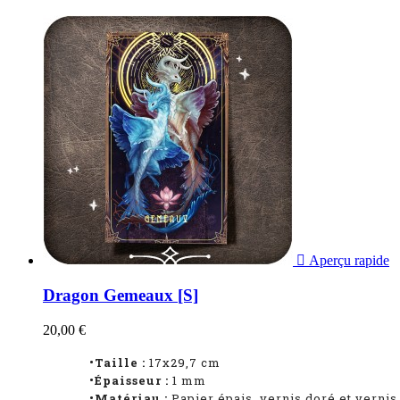

Aperçu rapide
Dragon Gemeaux [S]
20,00 €
•Taille :
17x29,7 cm
•Épaisseur :
1
mm
•Matériau :
Papier épais, vernis doré et vernis 