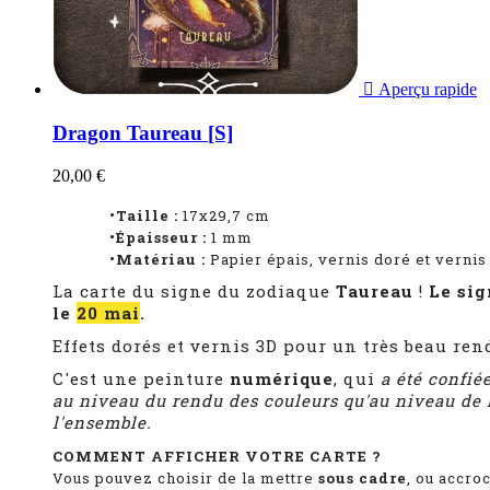

Aperçu rapide
Dragon Taureau [S]
20,00 €
•Taille :
17x29,7 cm
•Épaisseur :
1
mm
•Matériau :
Papier épais, vernis doré et vernis 
La carte du signe du zodiaque
Taureau
!
Le sig
le
20 mai
.
Effets dorés et vernis 3D pour un très beau ren
C'est une peinture
numérique
, qui
a été confié
au niveau du rendu des couleurs qu'au niveau de l
l'ensemble.
COMMENT AFFICHER VOTRE CARTE ?
Vous pouvez choisir de la mettre
sous cadre
, ou accro