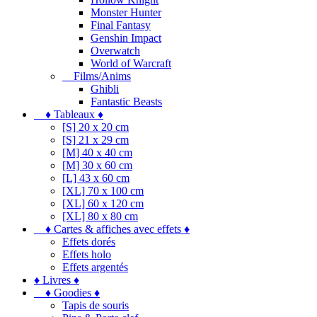
Monster Hunter
Final Fantasy
Genshin Impact
Overwatch
World of Warcraft
Films/Anims
Ghibli
Fantastic Beasts
♦ Tableaux ♦
[S] 20 x 20 cm
[S] 21 x 29 cm
[M] 40 x 40 cm
[M] 30 x 60 cm
[L] 43 x 60 cm
[XL] 70 x 100 cm
[XL] 60 x 120 cm
[XL] 80 x 80 cm
♦ Cartes & affiches avec effets ♦
Effets dorés
Effets holo
Effets argentés
♦ Livres ♦
♦ Goodies ♦
Tapis de souris