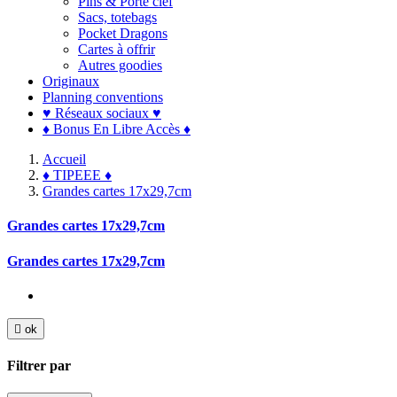
Pins & Porte clef
Sacs, totebags
Pocket Dragons
Cartes à offrir
Autres goodies
Originaux
Planning conventions
♥ Réseaux sociaux ♥
♦ Bonus En Libre Accès ♦
Accueil
♦ TIPEEE ♦
Grandes cartes 17x29,7cm
Grandes cartes 17x29,7cm
Grandes cartes 17x29,7cm

ok
Filtrer par