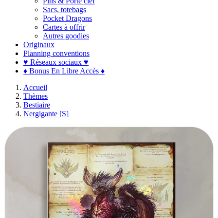
Pins & Porte clef
Sacs, totebags
Pocket Dragons
Cartes à offrir
Autres goodies
Originaux
Planning conventions
♥ Réseaux sociaux ♥
♦ Bonus En Libre Accès ♦
Accueil
Thèmes
Bestiaire
Nergigante [S]