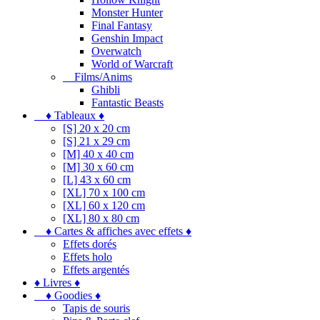
Monster Hunter
Final Fantasy
Genshin Impact
Overwatch
World of Warcraft
Films/Anims
Ghibli
Fantastic Beasts
♦ Tableaux ♦
[S] 20 x 20 cm
[S] 21 x 29 cm
[M] 40 x 40 cm
[M] 30 x 60 cm
[L] 43 x 60 cm
[XL] 70 x 100 cm
[XL] 60 x 120 cm
[XL] 80 x 80 cm
♦ Cartes & affiches avec effets ♦
Effets dorés
Effets holo
Effets argentés
♦ Livres ♦
♦ Goodies ♦
Tapis de souris