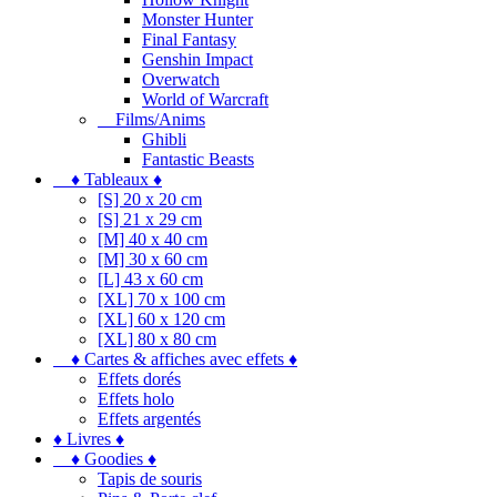
Monster Hunter
Final Fantasy
Genshin Impact
Overwatch
World of Warcraft
Films/Anims
Ghibli
Fantastic Beasts
♦ Tableaux ♦
[S] 20 x 20 cm
[S] 21 x 29 cm
[M] 40 x 40 cm
[M] 30 x 60 cm
[L] 43 x 60 cm
[XL] 70 x 100 cm
[XL] 60 x 120 cm
[XL] 80 x 80 cm
♦ Cartes & affiches avec effets ♦
Effets dorés
Effets holo
Effets argentés
♦ Livres ♦
♦ Goodies ♦
Tapis de souris