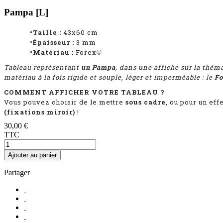
Pampa [L]
•Taille :
43x60 cm
•Épaisseur :
3 mm
•Matériau :
Forex
©
Tableau représentant
un Pampa
, dans une affiche sur la thém
matériau à la fois rigide et souple, léger et imperméable : le
Fo
COMMENT AFFICHER VOTRE TABLEAU ?
Vous pouvez choisir de le mettre
sous cadre
, ou pour un ef
(fixations miroir)
!
30,00 €
TTC
Ajouter au panier
Partager