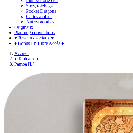
Pins & Porte clef
Sacs, totebags
Pocket Dragons
Cartes à offrir
Autres goodies
Originaux
Planning conventions
♥ Réseaux sociaux ♥
♦ Bonus En Libre Accès ♦
Accueil
♦ Tableaux ♦
Pampa [L]