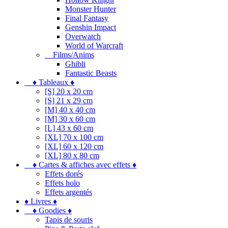
Monster Hunter
Final Fantasy
Genshin Impact
Overwatch
World of Warcraft
Films/Anims
Ghibli
Fantastic Beasts
♦ Tableaux ♦
[S] 20 x 20 cm
[S] 21 x 29 cm
[M] 40 x 40 cm
[M] 30 x 60 cm
[L] 43 x 60 cm
[XL] 70 x 100 cm
[XL] 60 x 120 cm
[XL] 80 x 80 cm
♦ Cartes & affiches avec effets ♦
Effets dorés
Effets holo
Effets argentés
♦ Livres ♦
♦ Goodies ♦
Tapis de souris