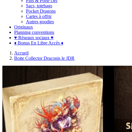
Pins & Porte clef
Sacs, totebags
Pocket Dragons
Cartes à offrir
Autres goodies
Originaux
Planning conventions
♥ Réseaux sociaux ♥
♦ Bonus En Libre Accès ♦
Accueil
Boite Collector Draconis le JDR