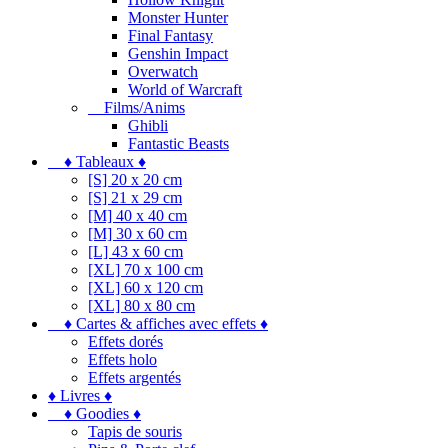
Monster Hunter
Final Fantasy
Genshin Impact
Overwatch
World of Warcraft
Films/Anims
Ghibli
Fantastic Beasts
♦ Tableaux ♦
[S] 20 x 20 cm
[S] 21 x 29 cm
[M] 40 x 40 cm
[M] 30 x 60 cm
[L] 43 x 60 cm
[XL] 70 x 100 cm
[XL] 60 x 120 cm
[XL] 80 x 80 cm
♦ Cartes & affiches avec effets ♦
Effets dorés
Effets holo
Effets argentés
♦ Livres ♦
♦ Goodies ♦
Tapis de souris