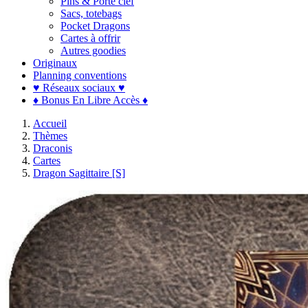
Pins & Porte clef
Sacs, totebags
Pocket Dragons
Cartes à offrir
Autres goodies
Originaux
Planning conventions
♥ Réseaux sociaux ♥
♦ Bonus En Libre Accès ♦
Accueil
Thèmes
Draconis
Cartes
Dragon Sagittaire [S]