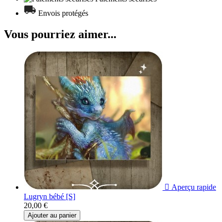
Envois protégés
Vous pourriez aimer...

Aperçu rapide
Lugryn bébé [S]
20,00 €
Ajouter au panier