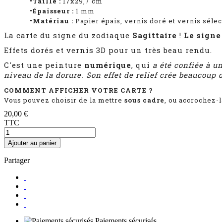
•Taille :
17x29,7 cm
•Épaisseur :
1
mm
•Matériau :
Papier épais, vernis doré et vernis sélect
La carte du signe du zodiaque
Sagittaire
!
Le signe
Effets dorés et vernis 3D pour un très beau rendu.
C'est une peinture
numérique
, qui
a été confiée à u
niveau de la dorure. Son effet de relief crée beaucoup 
COMMENT AFFICHER VOTRE CARTE ?
Vous pouvez choisir de la mettre
sous cadre
, ou accrochez-
20,00 €
TTC
Ajouter au panier
Partager
Paiements sécurisés