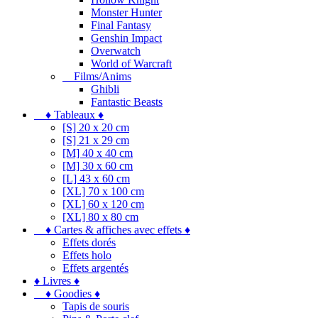
Monster Hunter
Final Fantasy
Genshin Impact
Overwatch
World of Warcraft
Films/Anims
Ghibli
Fantastic Beasts
♦ Tableaux ♦
[S] 20 x 20 cm
[S] 21 x 29 cm
[M] 40 x 40 cm
[M] 30 x 60 cm
[L] 43 x 60 cm
[XL] 70 x 100 cm
[XL] 60 x 120 cm
[XL] 80 x 80 cm
♦ Cartes & affiches avec effets ♦
Effets dorés
Effets holo
Effets argentés
♦ Livres ♦
♦ Goodies ♦
Tapis de souris