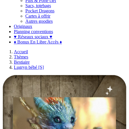
Pins & Porte clef
Sacs, totebags
Pocket Dragons
Cartes à offrir
Autres goodies
Originaux
Planning conventions
♥ Réseaux sociaux ♥
♦ Bonus En Libre Accès ♦
Accueil
Thèmes
Bestiaire
Lugryn bébé [S]